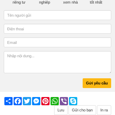
riêng tư
nghiêp
xem nhà
tốt nhất
Gửi yêu cầu
Share
Facebook
Twitter
Messenger
Pinterest
WhatsApp
Viber
Skype
Lưu
Gửi cho bạn
In ra