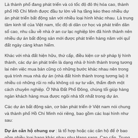
Là thành phố đang phát triển và có tốc độ đô thị hóa cao, thành
phố Hồ Chí Minh được đầu tư lớn về hạ tầng kéo theo nhiều dự
án phát triển bất động sản với nhiều loại hình khác nhau. Là trung
tâm kinh tế của Việt nam, tốc độ di dân cơ học và phát triển dân
số cao, nhu cầu về nhà ở an cư lạc nghiệp lớn đã hình thành nên
nhiều dự án bất động sản mới được phát triển hàng năm với quĩ
đất ngày càng khan hiếm.
Khác với nhà đất hiện hữu, thứ cấp, điều kiện cơ sở pháp lý hình
thành, các dự án phát triển là dạng nhà ở hình thành trong tương
lai nên việc mua bán cũng có những bước khác nhau nên trong
quá trình mua nhà dự án (nhà đất hình thành trong tương lai) ít
nhiều có những rũi ro nếu không có sự tư vấn, thẩm định một
cách chuyên nghiệp. Ở Nhà Đất Phố Đông, chúng tối giúp hàng
ngàn khách hàng mua được ngôi nhà tốt nhất trong dự án.
Các dự án bất động sản, cơ bản phát triển ở Việt nam nói chung
và thành phố Hồ Chí Minh nói riêng, bao gồm các loại hình như
sau:
Dự án căn hộ chung cư
: là tổ hợp hoặc các căn hộ để ở bao
gồm nhiều loại hạng khác nhau như Hạng sang, Cao cấp, Trung