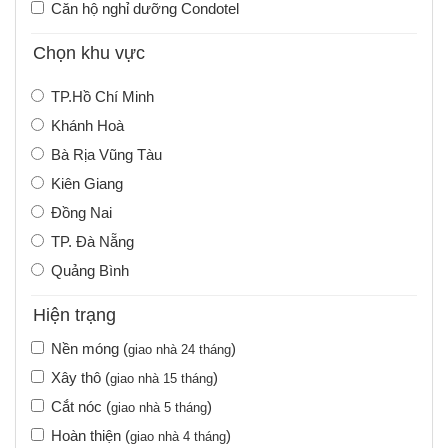
Căn hộ nghỉ dưỡng Condotel
Chọn khu vực
TP.Hồ Chí Minh
Khánh Hoà
Bà Rịa Vũng Tàu
Kiên Giang
Đồng Nai
TP. Đà Nẵng
Quảng Bình
Hiện trạng
Nền móng (
)
giao nhà 24 tháng
Xây thô (
)
giao nhà 15 tháng
Cắt nóc (
)
giao nhà 5 tháng
Hoàn thiện (
)
giao nhà 4 tháng