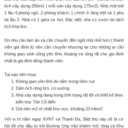
tích xây dựng 350m2 ( mỗi sàn xây dựng 175m2). Nhà một trệt
1 lầu 4 phòng ngủ, 2 phòng khách: 1 chính ở tầng trệt và 1 phụ
tài lầu 2. Nhà có 1 gara xe hơi. Đặc biệt, nhà có vườn do dịch
tích khá lớn.
Do nhu cầu làm ăn và cần chuyển đến ngôi nhà nhỏ hơn ( thành
viên gia đính it) nên cần chuyển nhượng lại cho những ai cần
không gian sinh sống yên tĩnh, thoáng và rộng rãi cho gia đình
nhất là gia đinh đông thành viên.
Tại sao nên mua:
Không gian yên tĩnh do nằm trong hẻm cụt
Diện tích rộng lớn, có vường
Nhà xây dựng đang trong tình trạng rất tốt và thiết kế theo
kiến trúc Tân Cổ điển
Giá trên m2 rẻ nhất khu vực, khoảng 23 triệu/2
Với vị trí nằm ngay XVNT và Thanh Đa, Biệt thự này sẽ là cơ
hội tốt cho đầu tư khi Đường Ung Văn khiêm mở rộng và Khu