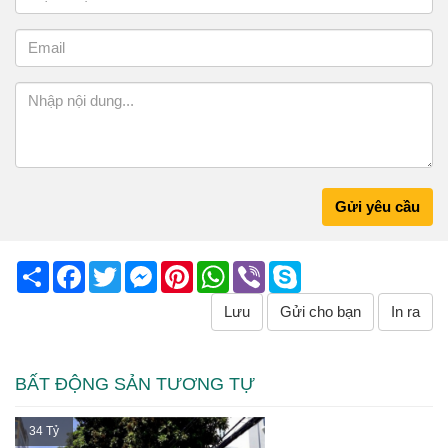
Gửi yêu cầu
Share
Facebook
Twitter
Messenger
Pinterest
WhatsApp
Viber
Skype
Lưu
Gửi cho bạn
In ra
BẤT ĐỘNG SẢN TƯƠNG TỰ
34 Tỷ