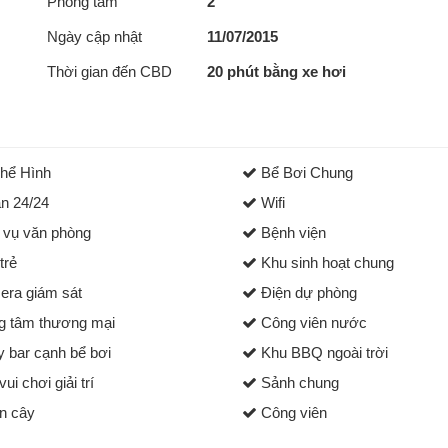
Phòng tắm
2
Ngày cập nhật
11/07/2015
Thời gian đến CBD
20 phút bằng xe hơi
hể Hình
Bể Bơi Chung
n 24/24
Wifi
 vụ văn phòng
Bệnh viện
trẻ
Khu sinh hoạt chung
ra giám sát
Điện dự phòng
g tâm thương mại
Công viên nước
 bar cạnh bể bơi
Khu BBQ ngoài trời
ui chơi giải trí
Sảnh chung
 cây
Công viên