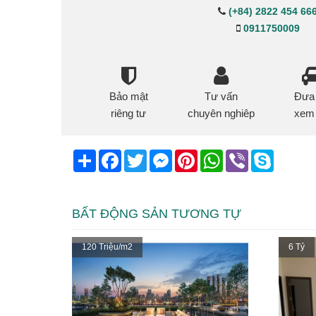
(+84) 2822 454 66
0911750009
Bảo mật
Tư vấn
Đưa
riêng tư
chuyên nghiêp
xem
Share
Facebook
Twitter
Messenger
Pinterest
WhatsApp
Viber
Skype
BẤT ĐỘNG SẢN TƯƠNG TỰ
120 Triệu/m2
6 Tỷ