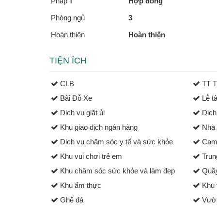
Pháp lí
Hợp đồng
Phòng ngủ
3
Hoàn thiện
Hoàn thiện
TIỆN ÍCH
CLB
TT T
Bãi Đỗ Xe
Lễ tâ
Dịch vụ giặt ủi
Dịch
Khu giao dịch ngân hàng
Nhà 
Dịch vụ chăm sóc y tế và sức khỏe
Came
Khu vui chơi trẻ em
Trun
Khu chăm sóc sức khỏe và làm đẹp
Quầy
Khu ẩm thực
Khu v
Ghế đá
Vườn