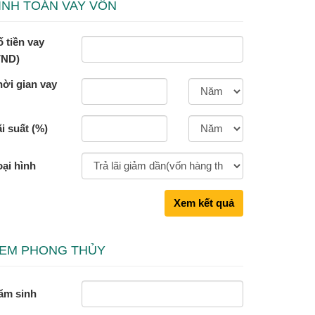
ÍNH TOÁN VAY VỐN
 tiền vay
VND)
hời gian vay
i suất (%)
oại hình
Xem kết quả
EM PHONG THỦY
ăm sinh