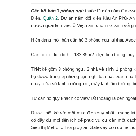
Căn hộ bán 3 phòng ngủ
thuộc Dự án nằm Gateway
Điền,
Quận 2
. Dự án nằm đối diện Khu An Phú- An
nước ngoài làm việc ở Việt nam chọn nơi sinh sống 
Hiện đang mờ bán căn hộ 3 phòng ngủ tại tháp Aspe
Căn hộ có diện tích : 132.85m2 diện tích thông thủ
Thiết kế gồm 3 phòng ngủ . 2 nhà vệ sinh, 1 phòng
hộ được trang bị những tiện nghi tốt nhất: Sàn nh
cháy, cửa sổ kính cường lực, máy lạnh âm tường, b
Từ căn hộ quý khách có view rất thoáng ra bên ngoài
Được thiết kế với một mục đích duy nhất : mang lại g
có đầy đủ mọi tiện ích để phục vụ cư dân một các
Siêu thị Metro.... Trong dự án Gateway còn có hệ thố