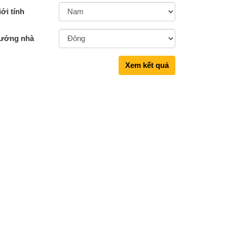
ới tính
ướng nhà
Xem kết quả