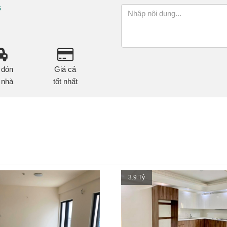
6
 đón
Giá cả
 nhà
tốt nhất
3.9 Tỷ