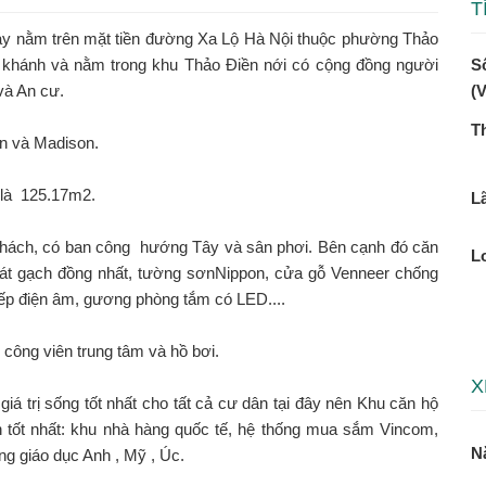
T
 nằm trên mặt tiền đường Xa Lộ Hà Nội thuộc phường Thảo
Số
 khánh và nằm trong khu Thảo Điền nới có cộng đồng người
(
và An cư.
T
n và Madison.
y là 125.17m2.
Lã
 khách, có ban công hướng Tây và sân phơi. Bên cạnh đó căn
L
à lát gạch đồng nhất, tường sơnNippon, cửa gỗ Venneer chống
ếp điện âm, gương phòng tắm có LED....
 công viên trung tâm và hồ bơi.
X
iá trị sống tốt nhất cho tất cả cư dân tại đây nên Khu căn hộ
h tốt nhất: khu nhà hàng quốc tế, hệ thống mua sắm Vincom,
N
ng giáo dục Anh , Mỹ , Úc.