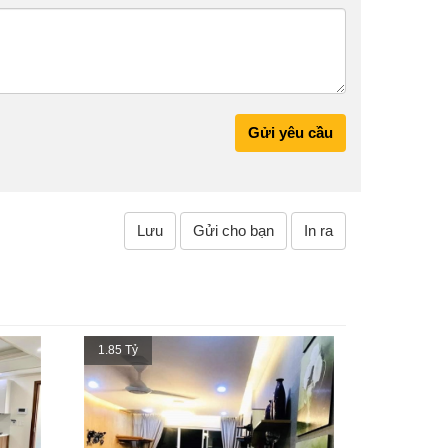
Gửi yêu cầu
Lưu
Gửi cho bạn
In ra
1.85 Tỷ