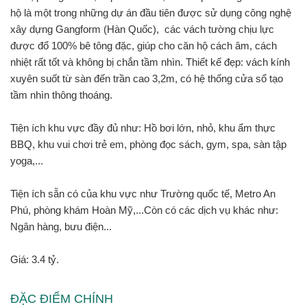
hộ là một trong những dự án đầu tiên được sử dụng công nghệ
xây dựng Gangform (Hàn Quốc), các vách tường chịu lực
được đổ 100% bê tông đặc, giúp cho căn hộ cách âm, cách
nhiệt rất tốt và không bị chắn tầm nhìn. Thiết kế đẹp: vách kính
xuyên suốt từ sàn đến trần cao 3,2m, có hệ thống cửa sổ tạo
tầm nhìn thông thoáng.
Tiện ích khu vực đầy đủ như: Hồ bơi lớn, nhỏ, khu ẩm thực
BBQ, khu vui chơi trẻ em, phòng đọc sách, gym, spa, sàn tập
yoga,...
T
iện ích sẵn có của khu vực như Trường quốc tế, Metro An
Phú, phòng khám Hoàn Mỹ,...Còn có các dịch vụ khác như:
Ngân hàng, bưu điện...
Giá: 3.4 tỷ.
ĐẶC ĐIỂM CHÍNH