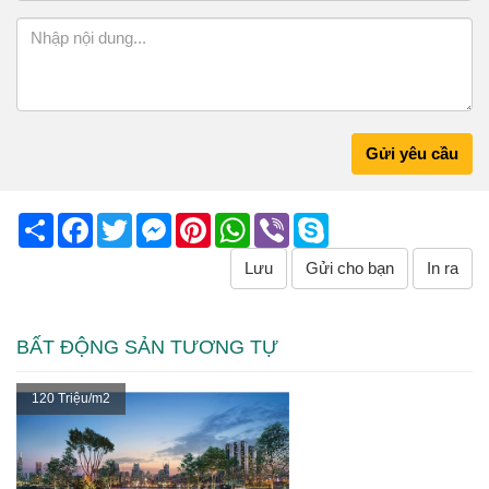
Gửi yêu cầu
Share
Facebook
Twitter
Messenger
Pinterest
WhatsApp
Viber
Skype
Lưu
Gửi cho bạn
In ra
BẤT ĐỘNG SẢN TƯƠNG TỰ
120 Triệu/m2