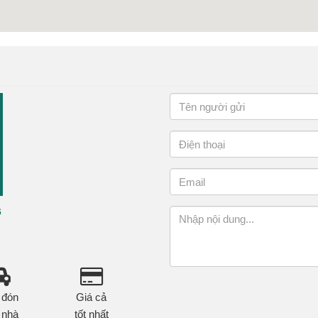
6
 đón
Giá cả
 nhà
tốt nhất