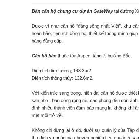
Bán căn hộ chung cư dự án GateWay
tại đường X
Được ví như căn hộ “đáng sống nhất Việt”. khu că
hoàn hảo, tiện ích đồng bộ, thiết kế thông minh giú
hàng đẳng cấp.
Căn hộ bán
thuộc tòa Aspen, tầng 7, hướng Bắc.
Diện tích tim tường; 143.3m2.
Diện tích thông thủy: 132.6m2.
Với kiến trúc sang trọng, hiện đại căn hộ được thiết
sân phơi, ban công rộng rãi, các phòng đều đón ánh 
đình nhiều thành viên đảm bảo mang lại không khí ấ
mệt mỏi trở về.
Không chỉ dừng lại ở đó, dưới sự quản lý của Tậ
thụ dịch vụ quản gia chuyên nghiệp tiêu chuẩn 5 sao