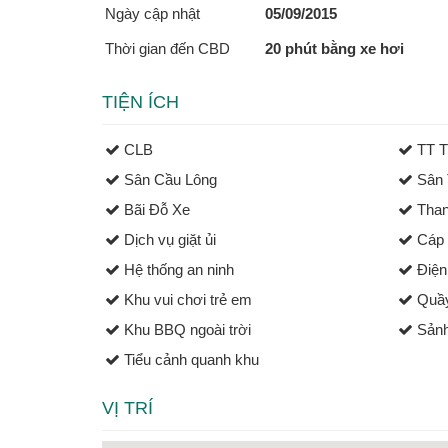
Ngày cập nhật
05/09/2015
Thời gian đến CBD
20 phút bằng xe hơi
TIỆN ÍCH
CLB
TT T
Sân Cầu Lông
Sân 
Bãi Đỗ Xe
Than
Dịch vụ giặt ủi
Cáp 
Hệ thống an ninh
Điện
Khu vui chơi trẻ em
Quầy
Khu BBQ ngoài trời
Sảnh
Tiểu cảnh quanh khu
VỊ TRÍ