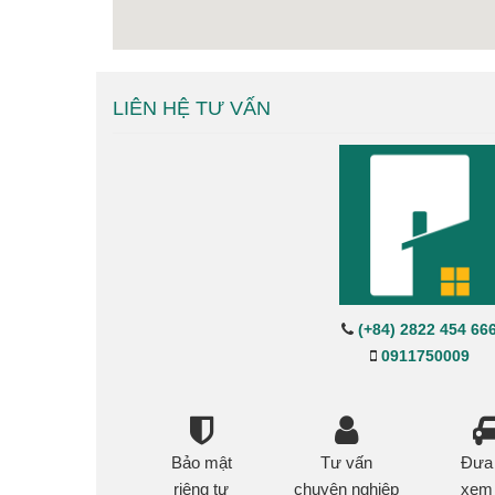
LIÊN HỆ TƯ VẤN
(+84) 2822 454 66
0911750009
Bảo mật
Tư vấn
Đưa
riêng tư
chuyên nghiêp
xem