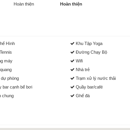
Hoàn thiện
Hoàn thiện
hể Hình
Khu Tập Yoga
Tennis
Đường Chạy Bộ
g máy
Wifi
quang
Nhà trẻ
 dự phòng
Trạm xử lý nước thải
 bar cạnh bể bơi
Quầy bar/café
 chung
Ghế đá