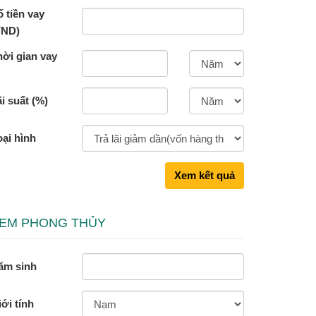
 tiền vay
VND)
hời gian vay
i suất (%)
oại hình
Xem kết quả
EM PHONG THỦY
ăm sinh
ới tính