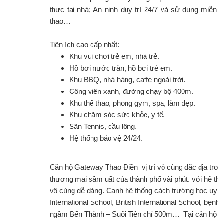
thực tại nhà; An ninh duy trì 24/7 và sử dụng miễn
thao…
Tiện ích cao cấp nhất:
Khu vui chơi trẻ em, nhà trẻ.
Hồ bơi nước tràn, hồ bơi trẻ em.
Khu BBQ, nhà hàng, caffe ngoài trời.
Công viên xanh, đường chạy bộ 400m.
Khu thể thao, phong gym, spa, làm đẹp.
Khu chăm sóc sức khỏe, y tế.
Sân Tennis, cầu lông.
Hệ thống bảo vệ 24/24.
Căn hộ Gateway
Thao Điền vị trí vô cùng đắc địa tr
thương mại sầm uất của thành phố vài phút, với hệ t
vô cùng dễ dàng. Cạnh hệ thống cách trường học u
International School, British International School, bệ
ngầm Bến Thành – Suối Tiên chỉ 500m… Tại
căn hộ