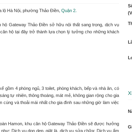
Số
a lộ Hà Nội, phường Thảo Điền,
Quận 2.
(
T
n hộ Gateway Thảo Điền sở hữu nội thất sang trọng, dịch vụ
p căn hộ tại đây trở thành lựa chọn lý tưởng cho những khách
Lã
L
 kế gồm 4 phòng ngủ, 3 toilet, phòng khách, bếp và nhà ăn, có
X
sáng tự nhiên, thông thoáng, mát mẻ, không gian rộng cho gia
m cúng và thoải mái nhất cho gia đình sau những giờ làm việc
N
p đoàn Hamon, khu căn hộ Gateway Thảo Điền sẽ được hưởng
Gi
 như: Dịch vụ dọn dẹp, giặt là, dịch vụ sửa chữa; Dịch vụ ẩm