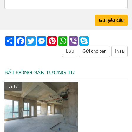
Gửi yêu cầu
Share
Facebook
Twitter
Messenger
Pinterest
WhatsApp
Viber
Skype
Lưu
Gửi cho bạn
In ra
BẤT ĐỘNG SẢN TƯƠNG TỰ
32 Tỷ