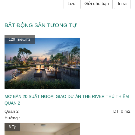
Lưu
Gửi cho bạn
In ra
BẤT ĐỘNG SẢN TƯƠNG TỰ
120 Triệu/m2
MỞ BÁN 20 SUẤT NGOẠI GIAO DỰ ÁN THE RIVER THỦ THIÊM
QUẬN 2
Quận 2
DT: 0 m2
Hướng :
6 Tỷ