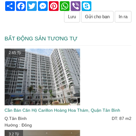
Share
Facebook
Twitter
Messenger
Pinterest
WhatsApp
Viber
Skype
Lưu
Gửi cho bạn
In ra
BẤT ĐỘNG SẢN TƯƠNG TỰ
2.65 Tỷ
Cần Bán Căn Hộ Carillon Hoàng Hoa Thám, Quận Tân Bình
Q.Tân Bình
DT: 87 m2
Hướng : Đông
3.2 Tỷ