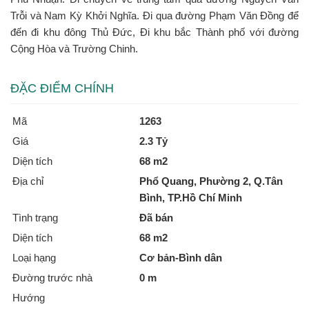
Trỗi và Nam Kỳ Khởi Nghĩa. Đi qua đường Phạm Văn Đồng để
đến đi khu đông Thủ Đức, Đi khu bắc Thành phố với đường
Cộng Hòa và Trường Chinh.
ĐẶC ĐIỂM CHÍNH
Mã
1263
Giá
2.3 Tỷ
Diện tích
68 m2
Địa chỉ
Phổ Quang, Phường 2, Q.Tân
Bình, TP.Hồ Chí Minh
Tình trạng
Đã bán
Diện tích
68 m2
Loại hạng
Cơ bản-Bình dân
Đường trước nhà
0 m
Hướng