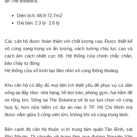
án The Botanica.
Diện tích: 68.8-72.7m2
Giá bán: 2.3 tỷ- 2.6 tỷ
Các căn hộ được hoàn thiện với chất lượng cao. Được thiết kế
vô cùng sang trọng và ấn tượng, vách tường chịu lực cao và
cách âm cách nhiệt cực tốt. Hệ thống cửa chính chắc chắn,
báo cháy tự động
Hệ thống cửa sổ kính tạo tầm nhìn vô cùng thông thoáng.
Khu căn hộ có đầy đủ mọi tiện ích thiết yếu để phục vụ cư dân
sống tại đây như: nhà hàng, hồ bơi tràn, phòng gym, hai hầm để
xe rộng lớn. Sống tại The Botanica sẽ là sự lựa chọn vô cùng
hợp lý, hơn nữa hiếm có dự án nào ở TP. Hồ Chí Minh mà
được nằm giữa 3 công viên lớn, không khí vô cùng trong lành.
Bên cạnh đó căn hộ thuộc vị trí trung tâm quận Tân Bình, sát
Phú Nhuận. Di chuyển về trung tâm qua đường Nguyên Văn