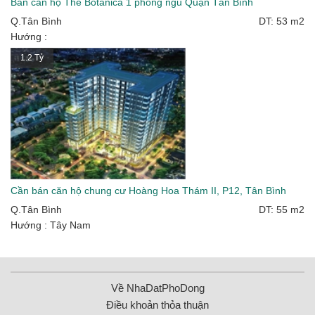
Bán căn hộ The Botanica 1 phòng ngủ Quận Tân Bình
Q.Tân Bình
DT: 53 m2
Hướng :
1.2 Tỷ
Cần bán căn hộ chung cư Hoàng Hoa Thám II, P12, Tân Bình
Q.Tân Bình
DT: 55 m2
Hướng : Tây Nam
Về NhaDatPhoDong
Điều khoản thỏa thuận