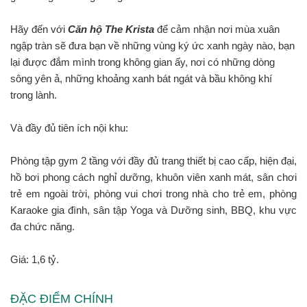
Hãy đến với
Căn hộ The Krista
để cảm nhận nơi mùa xuân
ngập tràn sẽ đưa bạn về những vùng ký ức xanh ngày nào, bạn
lại được đắm mình trong không gian ấy, nơi có những dòng
sông yên ả, những khoảng xanh bát ngát và bầu không khí
trong lành.
Và đầy đủ tiên ích nội khu:
Phòng tập gym 2 tầng với đầy đủ trang thiết bị cao cấp, hiện đại,
h
ồ bơi phong cách nghỉ dưỡng, k
huôn viên xanh mát, s
ân chơi
trẻ em ngoài trời, p
hòng vui chơi trong nhà cho trẻ em, p
hòng
Karaoke gia đình, s
ân tập Yoga và Dưỡng sinh,
BBQ, k
hu vực
đa chức năng.
Giá: 1,6 tỷ.
ĐẶC ĐIỂM CHÍNH