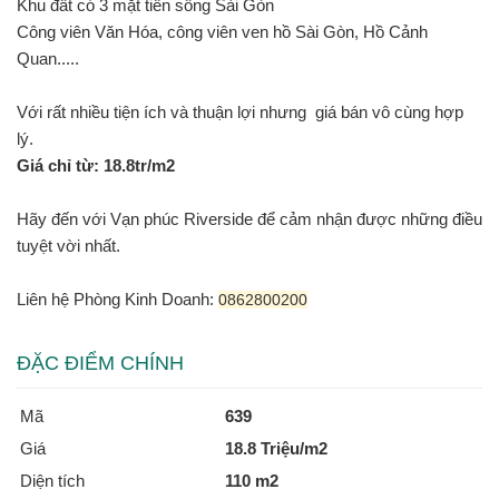
Khu đất có 3 mặt tiền sông Sài Gòn
Công viên Văn Hóa, công viên ven hồ Sài Gòn, Hồ Cảnh
Quan.....
Với rất nhiều tiện ích và thuận lợi nhưng giá bán vô cùng hợp
lý.
Giá chỉ từ: 18.8tr/m2
Hãy đến với Vạn phúc Riverside để cảm nhận được những điều
tuyệt vời nhất.
Liên hệ Phòng Kinh Doanh:
0862800200
ĐẶC ĐIỂM CHÍNH
Mã
639
Giá
18.8 Triệu/m2
Diện tích
110 m2