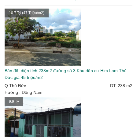
10.7 Tỷ (47 Triệu/m2)
Bán đất diện tích 238m2 đường số 3 Khu dân cư Him Lam Thủ
Đức giá 45 triệu/m2
Q.Thủ Đức
DT: 238 m2
Hướng : Đông Nam
9.9 Tỷ