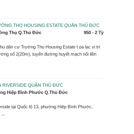
ƯỜNG THỌ HOUSING ESTATE QUẬN THỦ ĐỨC
ờng Thọ Q.Thủ Đức
950 - 2 Tỷ
u dân cư Trường Thọ Housing Estate t ọa lạc vị trí
đường số 2(20m), tuyến đường huyết mạch nối liền
À RIVERSIDE QUẬN THỦ ĐỨC
ng Hiệp Bình Phước Q.Thủ Đức
rside tại Quốc lộ 13, phường Hiệp Bình Phước,
...