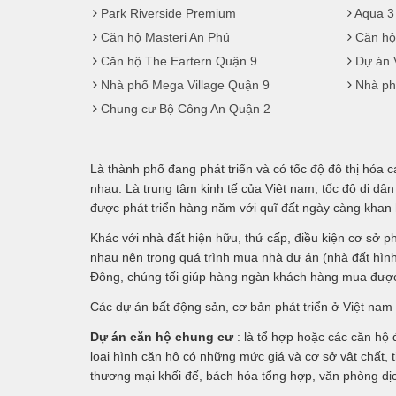
Park Riverside Premium
Aqua 3
Căn hộ Masteri An Phú
Căn hộ
Căn hộ The Eartern Quận 9
Dự án 
Nhà phố Mega Village Quận 9
Nhà ph
Chung cư Bộ Công An Quận 2
Là thành phố đang phát triển và có tốc độ đô thị hóa 
nhau. Là trung tâm kinh tế của Việt nam, tốc độ di dâ
được phát triển hàng năm với quĩ đất ngày càng khan
Khác với nhà đất hiện hữu, thứ cấp, điều kiện cơ sở p
nhau nên trong quá trình mua nhà dự án (nhà đất hình
Đông, chúng tối giúp hàng ngàn khách hàng mua được 
Các dự án bất động sản, cơ bản phát triển ở Việt nam
Dự án căn hộ chung cư
: là tổ hợp hoặc các căn hộ
loại hình căn hộ có những mức giá và cơ sở vật chất, t
thương mại khối đế, bách hóa tổng hợp, văn phòng dịc