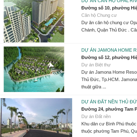
DỰ ÁN CĂN HỘ OPAL RI
Đường số 10, phường Hi
Căn hộ Chung cư
Dự ăn căn hộ chung cư Opa
Chánh, Quận Thủ Đức . Căn 
DỰ ÁN JAMONA HOME R
Đường số 12, phường Hi
Dự án Biệt thự
Dự án Jamona Home Resort
Thủ Đức, Tp.HCM. Jamona 
thuật giữa ...
DỰ ÁN ĐẤT NỀN THỦ ĐỨ
Đường 24, phường Tam 
Dự án Đất nền
Khu dân cư Bình Phú thuộc
thuộc phường Tam Phú, Quậ