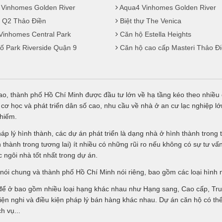
 Vinhomes Golden River
Aqua4 Vinhomes Golden River
 Q2 Thảo Điền
Biệt thự The Venica
Vinhomes Central Park
Căn hộ Estella Heights
ố Park Riverside Quận 9
Căn hộ cao cấp Masteri Thảo Đ
cao, thành phố Hồ Chí Minh được đầu tư lớn về hạ tầng kéo theo nhiều d
n cơ học và phát triển dân số cao, nhu cầu về nhà ở an cư lạc nghiệp 
 hiếm.
háp lý hình thành, các dự án phát triển là dạng nhà ở hình thành tro
 thành trong tương lai) ít nhiều có những rũi ro nếu không có sự tư 
ngôi nhà tốt nhất trong dự án.
 nói chung và thành phố Hồ Chí Minh nói riêng, bao gồm các loại hình 
 để ở bao gồm nhiều loại hạng khác nhau như Hạng sang, Cao cấp, Trun
iện nghi và điều kiện pháp lý bán hàng khác nhau. Dự án căn hộ có thể 
h vụ...