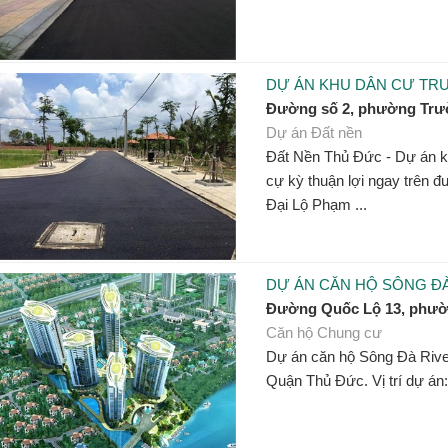
DỰ ÁN KHU DÂN CƯ TR
Đường số 2, phường Trư
Dự án Đất nền
Đất Nền Thủ Đức - Dự án kh
cự kỳ thuận lợi ngay trên 
Đại Lộ Phạm ...
DỰ ÁN CĂN HỘ SÔNG Đ
Đường Quốc Lộ 13, phườ
Căn hộ Chung cư
Dự án căn hộ Sông Đà Rive
Quận Thủ Đức. Vị trí dự án: 