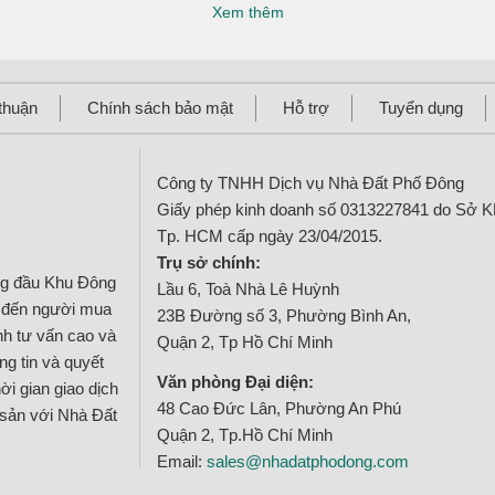
Xem thêm
thuận
Chính sách bảo mật
Hỗ trợ
Tuyển dụng
Công ty TNHH Dịch vụ Nhà Đất Phố Đông
Giấy phép kinh doanh số 0313227841 do Sở 
Tp. HCM cấp ngày 23/04/2015.
Trụ sở chính:
ng đầu Khu Đông
Lầu 6, Toà Nhà Lê Huỳnh
g đến người mua
23B Đường số 3, Phường Bình An,
ính tư vấn cao và
Quận 2, Tp Hồ Chí Minh
g tin và quyết
Văn phòng Đại diện:
ời gian giao dịch
48 Cao Đức Lân, Phường An Phú
 sản với Nhà Đất
Quận 2, Tp.Hồ Chí Minh
Email:
sales@nhadatphodong.com