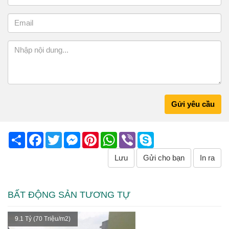
Gửi yêu cầu
Share
Facebook
Twitter
Messenger
Pinterest
WhatsApp
Viber
Skype
Lưu
Gửi cho bạn
In ra
BẤT ĐỘNG SẢN TƯƠNG TỰ
9.1 Tỷ (70 Triệu/m2)