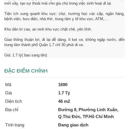
mới xây, tạo sự thoải mái cho gia chủ trong việc sinh hoạt đi lại.
Tiện ích xung quanh khu vực: chợ, trường học các cấp, ngân hàng,
bệnh viện, bưu điện, nhà thờ, trung tâm y tế khu vực, ATM,...
Khu dân trí cao, an ninh khu vực chặt chẽ, yên tĩnh.
Giao thông thuận lợi, đi lại dễ dàng, ít kẹt xe, không ngập nước, đến
trung tâm thành phố Quận 1,7 chỉ 30 phút đi xe.
Giá: 1.7 tỷ( bao sang tên)
ĐẶC ĐIỂM CHÍNH
Mã
1690
Giá
1.7 Tỷ
Diện tích
46 m2
Địa chỉ
Đường 8, Phường Linh Xuân,
Q.Thủ Đức, TP.Hồ Chí Minh
Tình trạng
Đang giao dịch