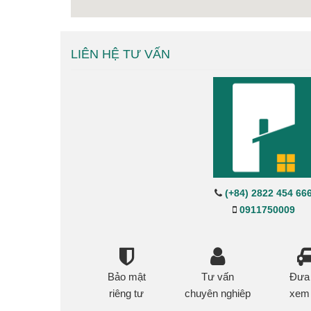
LIÊN HỆ TƯ VẤN
(+84) 2822 454 66
0911750009
Bảo mật
Tư vấn
Đưa
riêng tư
chuyên nghiêp
xem