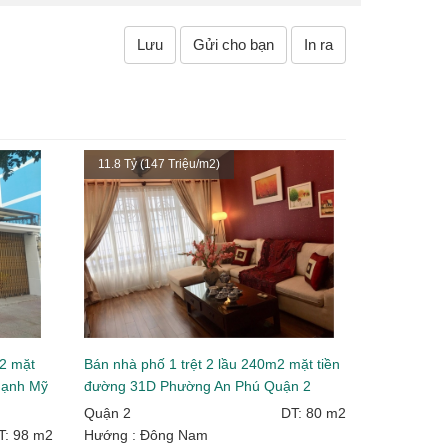
Lưu
Gửi cho bạn
In ra
11.8 Tỷ (147 Triệu/m2)
m2 mặt
Bán nhà phố 1 trệt 2 lầu 240m2 mặt tiền
hạnh Mỹ
đường 31D Phường An Phú Quận 2
Quận 2
DT: 80 m2
T: 98 m2
Hướng : Đông Nam