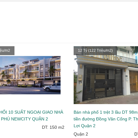
iệu/m2
12 Tỷ (122 Triệu/m2)
HỐI 10 SUẤT NGOẠI GIAO NHÀ
Bán nhà phố 1 trệt 3 lầu DT 98
 PHÚ NEWCITY QUẬN 2
tiền đường Đồng Văn Cống P. T
Lợi Quận 2
DT: 150 m2
Quận 2
D