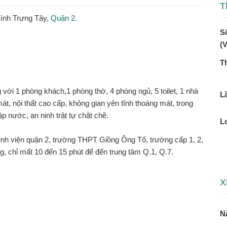
T
Bình Trưng Tây,
Quận 2.
Số
(
T
 với 1 phòng khách,1 phòng thờ, 4 phòng ngủ, 5 toilet, 1 nhà
Lã
t, nội thất cao cấp, không gian yên tĩnh thoáng mát, trong
p nước, an ninh trật tự chặt chẽ.
L
bệnh viện quận 2, trường THPT Giồng Ông Tố, trường cấp 1, 2,
óng, chỉ mất 10 đến 15 phút để đến trung tâm Q.1, Q.7.
X
N