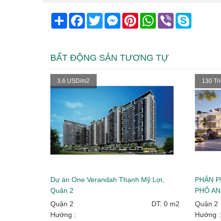
Share
Facebook
Twitter
Messenger
Pinterest
WhatsApp
Viber
Skype
BẤT ĐỘNG SẢN TƯƠNG TỰ
3.6 USD/m2
130 Tr
Dự án One Verandah Thạnh Mỹ Lợi,
PHÂN P
Quận 2
PHỐ AN
Quận 2
DT: 0 m2
Quận 2
Hướng :
Hướng :