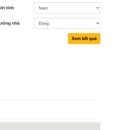
ới tính
ướng nhà
Xem kết quả