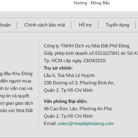
Hướng : Đông Bắc
thuận
Chính sách bảo mật
Hỗ trợ
Tuyển dụng
Công ty TNHH Dịch vụ Nhà Đất Phố Đông
Giấy phép kinh doanh số 0313227841 do Sở 
Tp. HCM cấp ngày 23/04/2015.
Trụ sở chính:
ng đầu Khu Đông
Lầu 6, Toà Nhà Lê Huỳnh
g đến người mua
23B Đường số 3, Phường Bình An,
ính tư vấn cao và
Quận 2, Tp Hồ Chí Minh
g tin và quyết
Văn phòng Đại diện:
ời gian giao dịch
48 Cao Đức Lân, Phường An Phú
 sản với Nhà Đất
Quận 2, Tp.Hồ Chí Minh
Email:
sales@nhadatphodong.com