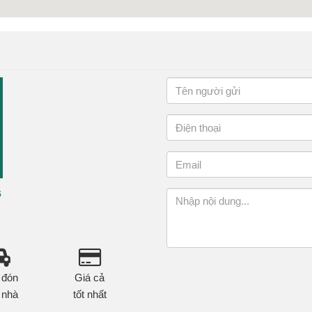
6
 đón
Giá cả
 nhà
tốt nhất