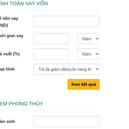
ÍNH TOÁN VAY VỐN
 tiền vay
VND)
hời gian vay
i suất (%)
oại hình
Xem kết quả
EM PHONG THỦY
ăm sinh