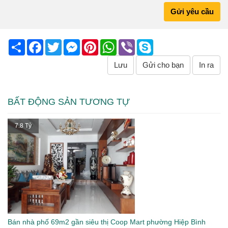
Gửi yêu cầu
Share
Facebook
Twitter
Messenger
Pinterest
WhatsApp
Viber
Skype
Lưu
Gửi cho bạn
In ra
BẤT ĐỘNG SẢN TƯƠNG TỰ
7.8 Tỷ
Bán nhà phố 69m2 gần siêu thị Coop Mart phường Hiệp Bình