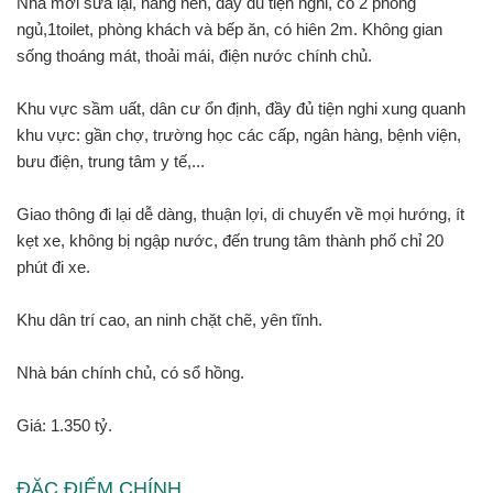
Nhà mới sửa lại, nâng nền, đầy đủ tiện nghi, có 2 phòng
ngủ,1toilet, phòng khách và bếp ăn, có hiên 2m. Không gian
sống thoáng mát, thoải mái, điện nước chính chủ.
Khu vực sầm uất, dân cư ổn định, đầy đủ tiện nghi xung quanh
khu vực: gần chợ, trường học các cấp, ngân hàng, bệnh viện,
bưu điện, trung tâm y tế,...
Giao thông đi lại dễ dàng, thuận lợi, di chuyển về mọi hướng, ít
kẹt xe, không bị ngập nước, đến trung tâm thành phố chỉ 20
phút đi xe.
Khu dân trí cao, an ninh chặt chẽ, yên tĩnh.
Nhà bán chính chủ, có sổ hồng.
Giá: 1.350 tỷ.
ĐẶC ĐIỂM CHÍNH