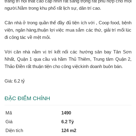
trang trí nội thất cao cấp nhìn rất sang trọng rất phù hợp cho mọi
người.Nằm trong khu phố rất lịch sự, dân trí cao.
Căn nhà ở trong quần thể đầy đủ tiện ích với , Coop food, bệnh
viện, ngân hàng,thuận lợi việc mua sắm các thứ, giải trí mổi lúc
đi công tác về mệt mỏi.
Với căn nhà nằm vị trí kết nối các hướng sân bay Tân Sơn
Nhất, Quận 1 qua cầu và hầm Thủ Thiêm, Trung tâm Quận 2,
Thảo Điền rất thuận tiện cho công việckinh doanh buôn bán.
Giá: 6.2 tỷ
ĐẶC ĐIỂM CHÍNH
Mã
1490
Giá
6.2 Tỷ
Diện tích
124 m2