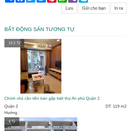
Lưu
Gửi cho bạn
In ra
BẤT ĐỘNG SẢN TƯƠNG TỰ
15.5 Tỷ
Chính chủ cần tiền bán gấp biệt thự An phú Quận 2
Quận 2
DT: 119 m2
Hướng :
4 Tỷ