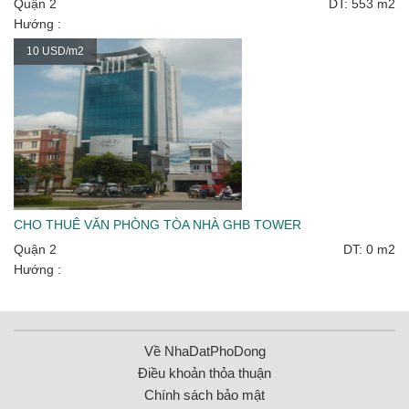
Quận 2
DT: 553 m2
Hướng :
10 USD/m2
CHO THUÊ VĂN PHÒNG TÒA NHÀ GHB TOWER
Quận 2
DT: 0 m2
Hướng :
Về NhaDatPhoDong
Điều khoản thỏa thuận
Chính sách bảo mật