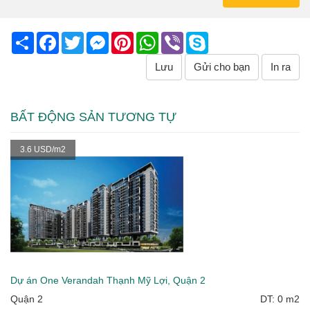
Share
Facebook
Twitter
Messenger
Pinterest
WhatsApp
Viber
Skype
Lưu
Gửi cho bạn
In ra
BẤT ĐỘNG SẢN TƯƠNG TỰ
3.6 USD/m2
Dự án One Verandah Thạnh Mỹ Lợi, Quận 2
Quận 2
DT: 0 m2