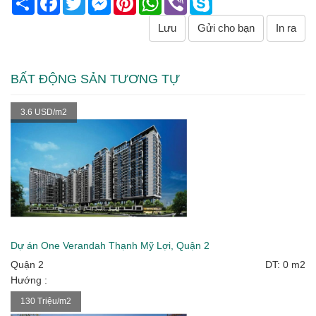
Lưu
Gửi cho bạn
In ra
BẤT ĐỘNG SẢN TƯƠNG TỰ
3.6 USD/m2
Dự án One Verandah Thạnh Mỹ Lợi, Quận 2
Quận 2
DT: 0 m2
Hướng :
130 Triệu/m2