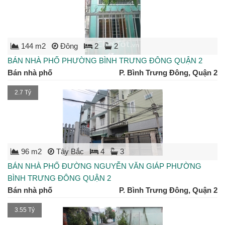
144 m2
Đông
2
2
BÁN NHÀ PHỐ PHƯỜNG BÌNH TRƯNG ĐÔNG QUẬN 2
Bán nhà phố
P. Bình Trưng Đông, Quận 2
2.7 Tỷ
96 m2
Tây Bắc
4
3
BÁN NHÀ PHỐ ĐƯỜNG NGUYỄN VĂN GIÁP PHƯỜNG
BÌNH TRƯNG ĐÔNG QUẬN 2
Bán nhà phố
P. Bình Trưng Đông, Quận 2
3.55 Tỷ