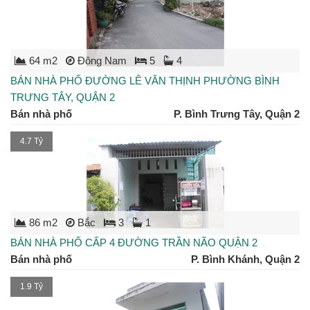
64 m2
Đông Nam
5
4
BÁN NHÀ PHỐ ĐƯỜNG LÊ VĂN THỊNH PHƯỜNG BÌNH
TRƯNG TÂY, QUẬN 2
Bán nhà phố
P. Bình Trưng Tây, Quận 2
4.7 Tỷ
86 m2
Bắc
3
1
BÁN NHÀ PHỐ CẤP 4 ĐƯỜNG TRẦN NÃO QUẬN 2
Bán nhà phố
P. Bình Khánh, Quận 2
1.9 Tỷ