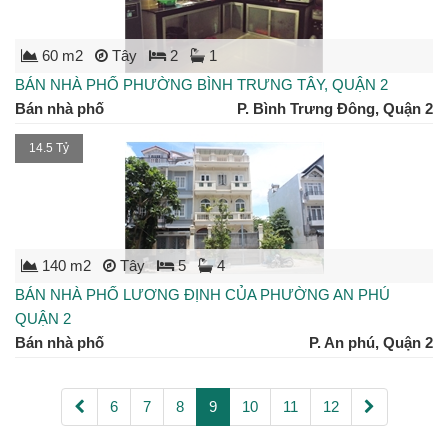
60 m2
Tây
2
1
BÁN NHÀ PHỐ PHƯỜNG BÌNH TRƯNG TÂY, QUẬN 2
Bán nhà phố
P. Bình Trưng Đông, Quận 2
14.5 Tỷ
140 m2
Tây
5
4
BÁN NHÀ PHỐ LƯƠNG ĐỊNH CỦA PHƯỜNG AN PHÚ
QUẬN 2
Bán nhà phố
P. An phú, Quận 2
6
7
8
9
10
11
12