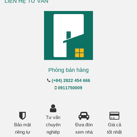
LIÊN HỆ TƯ VẤN
Phòng bán hàng
(+84) 2822 454 666
0911750009
Tư vấn
Bảo mật
chuyên
Đưa đón
Giá cả
riêng tư
nghiêp
xem nhà
tốt nhất