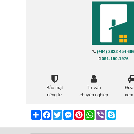
(+84) 2822 454 66
091-190-1976
Bảo mật
Tư vấn
Đưa
riêng tư
chuyên nghiêp
xem
Share
Facebook
Twitter
Messenger
Pinterest
WhatsApp
Viber
Skype