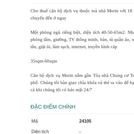
Cho thuê căn hộ dịch vụ thuộc toà nhà Morin với 18 c
chuyển đến ở ngay
Một phòng ngủ riêng biệt, diện tích 40-50-65m2. Nhà
phòng tắm, giường, TV thông minh, bàn, tủ quần áo, wi
tân, giặt ủi, làm sạch, internet, truyền hình cáp
35sqm-60sqm
Căn hộ dịch vụ Morin nằm gần Tòa nhà Chung cư Tro
phố. Chúng tôi bàn giao chìa khóa và thẻ ra vào để bạ
cả khi chúng tôi có bảo mật 24/7
ĐẶC ĐIỂM CHÍNH
Mã
24105
Diện tích
-