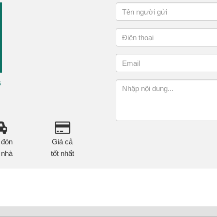
6
 đón
Giá cả
 nhà
tốt nhất