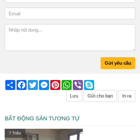
Gửi yêu cầu
Share
Facebook
Twitter
Messenger
Pinterest
WhatsApp
Viber
Skype
Lưu
Gửi cho bạn
In ra
BẤT ĐỘNG SẢN TƯƠNG TỰ
7 Triệu