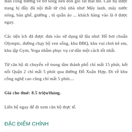
Ban công hướng về bờ sông nên đón gió rất mát mẻ. Căn hộ được
trang bị đầy đủ nội thất từ chủ nhà như: Máy lanh, máy nước
nóng, bàn ghế, giường , tủ quần áo ... khách hàng vào là ở được
ngay.
Các tiện ích đã được đưa vào sử dụng từ lâu như: Hồ bơi chuẩn
Olympic, đường chạy bộ ven sống, khu BBQ, khu vui chơi trẻ em,
khu tập Gym, Yoga nhằm phục vụ cư dân một cách tốt nhất.
Từ căn hộ di chuyển về trung tâm thành phố chỉ mất 15 phút, kết
nối Quận 2 chỉ mất 5 phút qua đường Đỗ Xuân Hợp. Đi về khu
công nghệ cao cũng chỉ mất 5 phút....
Giá cho thuê: 8.5 triệu/tháng.
Liên hệ ngay để đi xem căn hộ thực tế.
ĐẶC ĐIỂM CHÍNH