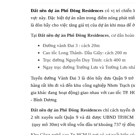
Đất nền dự án Phố Đông Residences
có vị trí chiến 
vực này. Đặc biệt dự án nằm trong điểm nóng phát tri
là đòn bẩy cho việc tăng giá trị của dự án khi mua để ở
Tại
Đất nền dự án Phố Đông Residences
, cư dân hoàn
Đường vành Đai 3 : cách 20m
Cao tốc Long Thành- Dầu Giây: cách 200 m
Trục đường Nguyễn Duy Trinh: cách 400 m
Ngay trục đường Trường Lưu và Trường Lưu nh
Tuyến đường Vành Đai 3 là đòn bẩy đưa Quận 9 trở 
hàng rất lớn đi và đến khu công nghiệp Nhơn Trạch 
gia khác đang hoạt động) giao nhau với cao tốc TP. 
- Bình Dương
Đất nền dự án Phố Đông Residences
chỉ cách tuyến đ
2 tới xuyên suốt Quận 9 và đã được UBND TP.HCM c
(quy mô 30m) với tổng vốn đầu tư khoảng 737 tỷ đồn
Khu Công nghệ cao Tp.HCM là nơi có s
ự xuất hiện củ