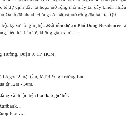
c tế dự định đầu tư hoặc mở rộng nhà máy tại đây khiến nhiều
im Oanh đã nhanh chóng có mặt và mở rộng địa bàn tại Q9.
n bộ, kỹ sư công nghệ…
Đất nền dự án Phố Đông Residences
ra
tầng, tiện ích liền kề, không gian xanh….
ng Trường, Quận 9, TP. HCM.
à Lô góc 2 mặt tiền, MT đường Trường Lưu.
hựa từ 12m - 30m.
dàng và thuận tiện hơn bao giờ hết.
 Agribank…
 Coop food….