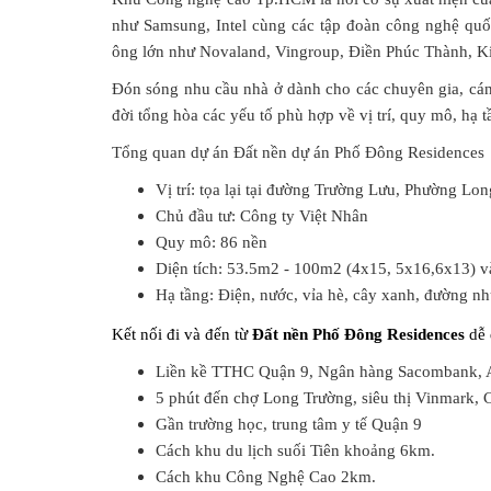
như Samsung, Intel cùng các tập đoàn công nghệ quố
ông lớn như Novaland, Vingroup, Điền Phúc Thành, K
Đón sóng nhu cầu nhà ở dành cho các chuyên gia, cá
đời tổng hòa các yếu tố phù hợp về vị trí, quy mô, hạ 
Tổng quan dự án
Đất nền dự án Phố Đông Residences
Vị trí:
tọa lại tại đường Trường Lưu, Phường Lo
Chủ đầu tư: Công ty Việt Nhân
Quy mô: 86 nền
Diện tích: 53.5m2 - 100m2 (4x15, 5x16,6x13) v
Hạ tầng: Điện, nước, vỉa hè, cây xanh, đường n
Kết nối đi và đến từ
Đất nền
Phố Đông Residences
dễ 
Liền kề TTHC Quận 9, Ngân hàng Sacombank,
5 phút đến chợ Long Trường, siêu thị Vinmark,
Gần trường học, trung tâm y tế Quận 9
Cách khu du lịch suối Tiên khoảng 6km.
Cách khu Công Nghệ Cao 2km.