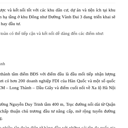
lược và kết nối tốt với các khu dân cư, dự án và tiện ích tại khu
ển hạ tầng ở khu Đông như Đường Vành Đai 3 đang triển khai sẽ
 hay đầu tư.
 toàn có thể tiếp cận và kết nối dễ dàng đến các điểm như:
ánh
thành tâm điểm BĐS với điểm đầu là đầu mối tiếp nhận lượng
(nơi có hơn 200 doanh nghiệp FDI của Hàn Quốc và một số quốc
HCM – Long Thành – Dầu Giây và điểm cuối nối về Xa lộ Hà Nội
ường Nguyễn Duy Trinh tầm 400 m, Trục đường nối dài từ Quận
hấp thuận chủ trương đầu tư nâng cấp, mở rộng tuyến đường
g.
a nhiều tập đoàn điện tử hàng đầu với những cái tên đa quốc gia