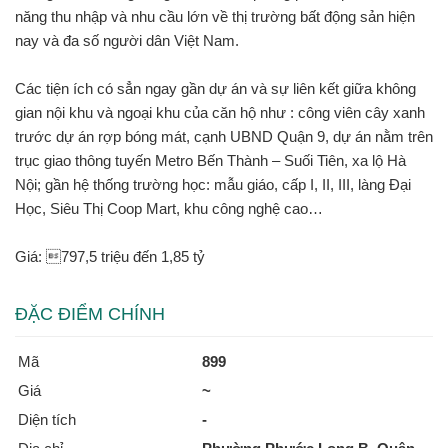
năng thu nhập và nhu cầu lớn về thị trường bất động sản hiện
nay và đa số người dân Việt Nam.
Các tiện ích có sẳn ngay gần dự án và sự liên kết giữa không
gian nội khu và ngoại khu của căn hộ như : công viên cây xanh
trước dự án rợp bóng mát, cạnh UBND Quận 9, dự án nằm trên
trục giao thông tuyến Metro Bến Thành – Suối Tiên, xa lộ Hà
Nội; gần hệ thống trường học: mẫu giáo, cấp I, II, III, làng Đại
Học, Siêu Thị Coop Mart, khu công nghệ cao…
Giá: 797,5 triệu đến 1,85 tỷ
ĐẶC ĐIỂM CHÍNH
Mã
899
Giá
~
Diện tích
-