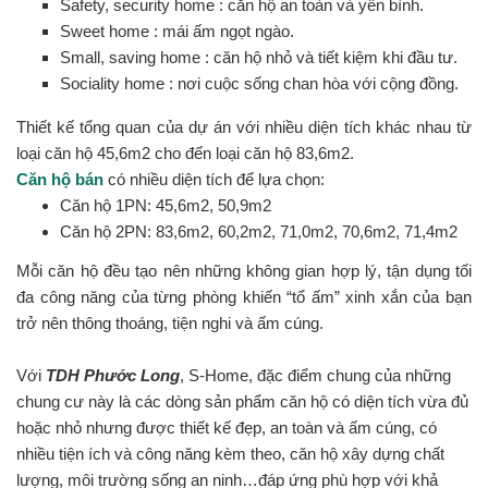
S
afety, security home : căn hộ an toàn và yên bình.
S
weet home : mái ấm ngọt ngào.
S
mall, saving home : căn hộ nhỏ và tiết kiệm khi đầu tư.
S
ociality home : nơi cuộc sống chan hòa với cộng đồng.
Thiết kế tổng quan của dự án với nhiều diện tích khác nhau từ
loại
căn hộ 45,6m2 cho đến loại căn hộ 83,6m2.
Căn hộ bán
có nhiều diện tích để lựa chọn:
Căn hộ 1PN: 45,6m2, 50,9m2
Căn hộ 2PN: 83,6m2, 60,2m2, 71,0m2, 70,6m2, 71,4m2
Mỗi căn hộ đều tạo nên những không gian hợp lý, tận dụng tối
đa công năng của từng phòng khiến “tổ ấm” xinh xắn của bạn
trở nên thông thoáng, tiện nghi và ấm cúng.
Với
TDH Phước Long
,
S-Home
, đặc điểm chung của những
chung cư này là các dòng sản phẩm căn hộ có diện tích vừa đủ
hoặc nhỏ nhưng được thiết kế đẹp, an toàn và ấm cúng, có
nhiều tiện ích và công năng kèm theo, căn hộ xây dựng chất
lượng, môi trường sống an ninh…đáp ứng phù hợp với khả