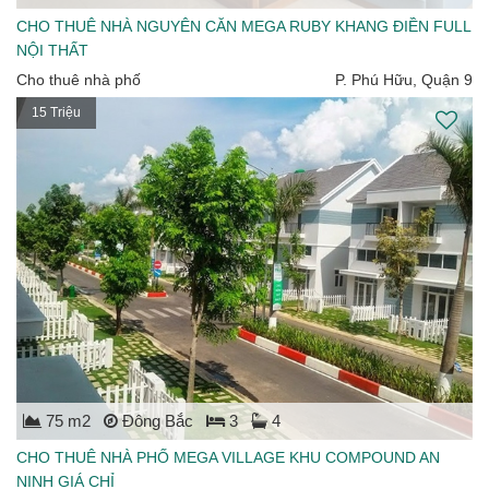
CHO THUÊ NHÀ NGUYÊN CĂN MEGA RUBY KHANG ĐIỀN FULL
NỘI THẤT
Cho thuê nhà phố
P. Phú Hữu, Quận 9
15 Triệu
75 m2
Đông Bắc
3
4
CHO THUÊ NHÀ PHỐ MEGA VILLAGE KHU COMPOUND AN
NINH GIÁ CHỈ