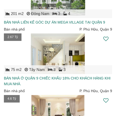
201 m2
Đông Nam
3
4
BÁN NHÀ LIÊN KẾ GÓC DỰ ÁN MEGA VILLAGE TẠI QUẬN 9
Bán nhà phố
P. Phú Hữu, Quận 9
2.67 Tỷ
75 m2
Tây Nam
3
3
BÁN NHÀ Ở QUẬN 9 CHIẾC KHẤU 18% CHO KHÁCH HÀNG KHI
MUA NHÀ.
Bán nhà phố
P. Phú Hữu, Quận 9
4.6 Tỷ