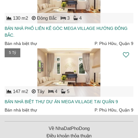
130 m2
Đông Bắc
3
4
BÁN NHÀ PHỐ LIÊN KẾ GÓC MEGA VILLAGE HƯỚNG ĐÔNG
BẮC.
Bán nhà biệt thự
P. Phú Hữu, Quận 9
5 Tỷ
147 m2
Tây
4
5
BÁN NHÀ BIỆT THỰ DỰ ÁN MEGA VILLAGE TẠI QUẬN 9
Bán nhà biệt thự
P. Phú Hữu, Quận 9
Về NhaDatPhoDong
Điều khoản thỏa thuận