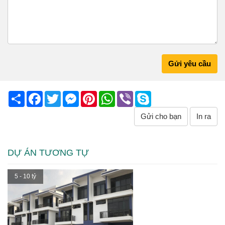
Gửi yêu cầu
Share
Facebook
Twitter
Messenger
Pinterest
WhatsApp
Viber
Skype
Gửi cho bạn
In ra
DỰ ÁN TƯƠNG TỰ
5 - 10 tỷ