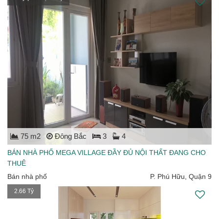
75 m2
Đông Bắc
3
4
BÁN NHÀ PHỐ MEGA VILLAGE ĐẦY ĐỦ NỘI THẤT ĐANG CHO
THUÊ
Bán nhà phố
P. Phú Hữu, Quận 9
2.66 Tỷ