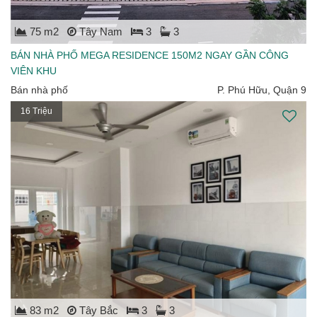
75 m2
Tây Nam
3
3
BÁN NHÀ PHỐ MEGA RESIDENCE 150M2 NGAY GẦN CÔNG
VIÊN KHU
Bán nhà phố
P. Phú Hữu, Quận 9
16 Triệu
83 m2
Tây Bắc
3
3