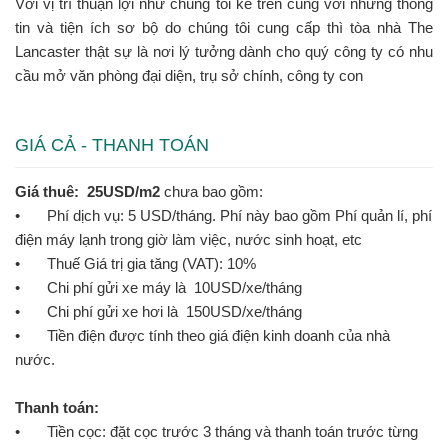
Với vị trí thuận lợi như chúng tôi kể trên cùng với những thông
tin và tiện ích sơ bộ do chúng tôi cung cấp thì tòa nhà The
Lancaster thật sự là nơi lý tưởng dành cho quý công ty có nhu
cầu mở văn phòng đại diện, trụ sở chính, công ty con
GIÁ CẢ - THANH TOÁN
Giá thuê: 25USD/m2
chưa bao gồm:
•
Phí dịch vụ: 5 USD/tháng. Phí này bao gồm Phí quản lí, phí
điện máy lạnh trong giờ làm việc, nước sinh hoạt, etc
•
Thuế Giá trị gia tăng (VAT): 10%
•
Chi phí gửi xe máy là 10USD/xe/tháng
•
Chi phí gửi xe hơi là 150USD/xe/tháng
•
Tiền điện được tính theo giá điện kinh doanh của nhà
nước.
Thanh toán:
•
Tiền cọc: đặt cọc trước 3 tháng và thanh toán trước từng