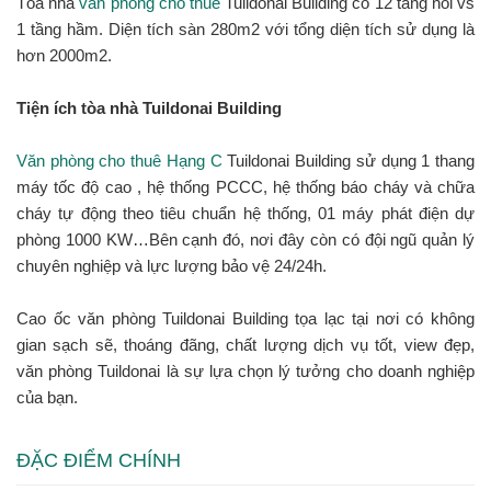
Tòa nhà
văn phòng cho thuê
Tuildonai Building có 12 tầng nổi vs
1 tầng hầm. Diện tích sàn 280m2 với tổng diện tích sử dụng là
hơn 2000m2.
Tiện ích tòa nhà Tuildonai Building
Văn phòng cho thuê Hạng C
Tuildonai Building sử dụng 1 thang
máy tốc độ cao , hệ thống PCCC, hệ thống báo cháy và chữa
cháy tự động theo tiêu chuẩn hệ thống, 01 máy phát điện dự
phòng 1000 KW…Bên cạnh đó, nơi đây còn có đội ngũ quản lý
chuyên nghiệp và lực lượng bảo vệ 24/24h.
Cao ốc văn phòng Tuildonai Building tọa lạc tại nơi có không
gian sạch sẽ, thoáng đãng, chất lượng dịch vụ tốt, view đẹp,
văn phòng Tuildonai là sự lựa chọn lý tưởng cho doanh nghiệp
của bạn.
ĐẶC ĐIỂM CHÍNH