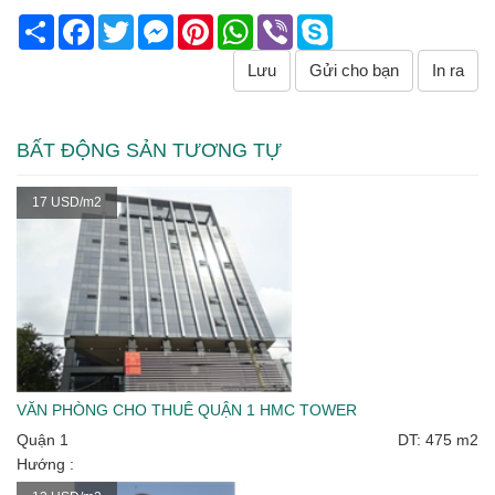
Share
Facebook
Twitter
Messenger
Pinterest
WhatsApp
Viber
Skype
Lưu
Gửi cho bạn
In ra
BẤT ĐỘNG SẢN TƯƠNG TỰ
17 USD/m2
VĂN PHÒNG CHO THUÊ QUẬN 1 HMC TOWER
Quận 1
DT: 475 m2
Hướng :