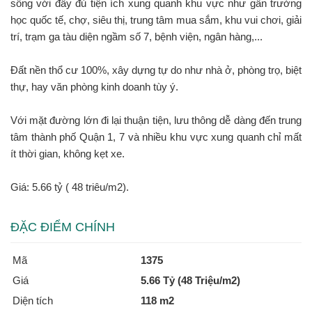
sống với đầy đủ tiện ích xung quanh khu vực như gần trường
học quốc tế, chợ, siêu thị, trung tâm mua sắm, khu vui chơi, giải
trí, trạm ga tàu diện ngầm số 7, bệnh viện, ngân hàng,...
Đất nền thổ cư 100%, xây dựng tự do như nhà ở, phòng trọ, biệt
thự, hay văn phòng kinh doanh tùy ý.
Với mặt đường lớn đi lại thuận tiện, lưu thông dễ dàng đến trung
tâm thành phố Quận 1, 7 và nhiều khu vực xung quanh chỉ mất
ít thời gian, không kẹt xe.
Giá: 5.66 tỷ ( 48 triêu/m2).
ĐẶC ĐIỂM CHÍNH
Mã
1375
Giá
5.66 Tỷ (48 Triệu/m2)
Diện tích
118 m2