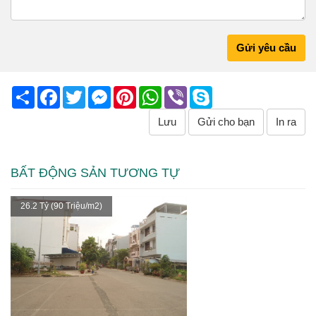
Gửi yêu cầu
Share
Facebook
Twitter
Messenger
Pinterest
WhatsApp
Viber
Skype
Lưu
Gửi cho bạn
In ra
BẤT ĐỘNG SẢN TƯƠNG TỰ
26.2 Tỷ (90 Triệu/m2)