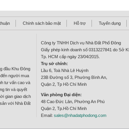
thuận
Chính sách bảo mật
Hỗ trợ
Tuyển dụng
Công ty TNHH Dịch vụ Nhà Đất Phố Đông
Giấy phép kinh doanh số 0313227841 do Sở 
Tp. HCM cấp ngày 23/04/2015.
Trụ sở chính:
ng đầu Khu Đông
Lầu 6, Toà Nhà Lê Huỳnh
g đến người mua
23B Đường số 3, Phường Bình An,
ính tư vấn cao và
Quận 2, Tp Hồ Chí Minh
g tin và quyết
Văn phòng Đại diện:
ời gian giao dịch
48 Cao Đức Lân, Phường An Phú
 sản với Nhà Đất
Quận 2, Tp.Hồ Chí Minh
Email:
sales@nhadatphodong.com