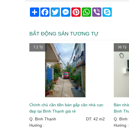
Share
Facebook
Twitter
Messenger
Pinterest
WhatsApp
Viber
Skype
BẤT ĐỘNG SẢN TƯƠNG TỰ
7.2 Tỷ
36 Tỷ
Chính chủ cần tiền bán gấp căn nhà cực
Bán nhà
đẹp tại Bình Thạnh giá rẻ
Bình Thạ
Q. Bình Thạnh
DT: 42 m2
Q. Bình
Hướng :
Hướng 