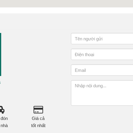
6
 đón
Giá cả
 nhà
tốt nhất