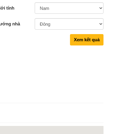
ới tính
ướng nhà
Xem kết quả