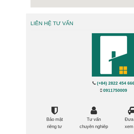
LIÊN HỆ TƯ VẤN
(+84) 2822 454 66
0911750009
Bảo mật
Tư vấn
Đưa
riêng tư
chuyên nghiêp
xem