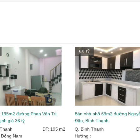
6.8 Tỷ
 195m2 đường Phan Văn Trị
Bán nhà phố 69m2 đường Nguy
nh giá 36 tỷ
Đậu, Bình Thạnh.
 Thạnh
DT: 195 m2
Q. Bình Thạnh
D
: Đông Nam
Hướng :