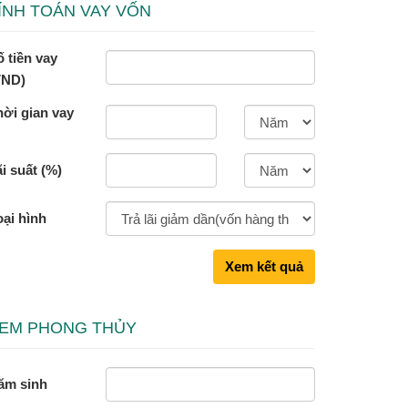
ÍNH TOÁN VAY VỐN
 tiền vay
VND)
hời gian vay
i suất (%)
oại hình
Xem kết quả
EM PHONG THỦY
ăm sinh