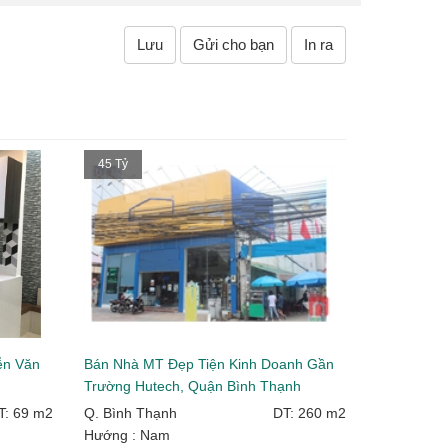
Lưu
Gửi cho bạn
In ra
45 Tỷ
ễn Văn
Bán Nhà MT Đẹp Tiện Kinh Doanh Gần
Trường Hutech, Quận Bình Thạnh
T: 69 m2
Q. Bình Thạnh
DT: 260 m2
Hướng : Nam