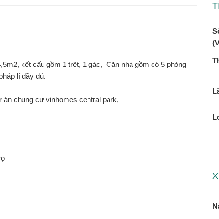
T
Số
(
T
,5m2, kết cấu gồm 1 trêt, 1 gác, Căn nhà gồm có 5 phòng
pháp lí đầy đủ.
Lã
dự án chung cư vinhomes central park,
L
rọ
X
N