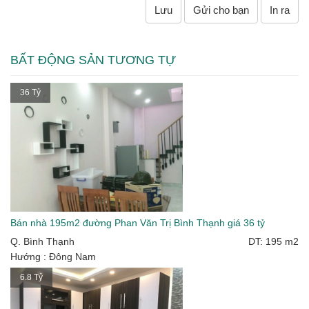
Lưu
Gửi cho bạn
In ra
BẤT ĐỘNG SẢN TƯƠNG TỰ
36 Tỷ
Bán nhà 195m2 đường Phan Văn Trị Bình Thạnh giá 36 tỷ
Q. Bình Thạnh
DT: 195 m2
Hướng : Đông Nam
6.8 Tỷ