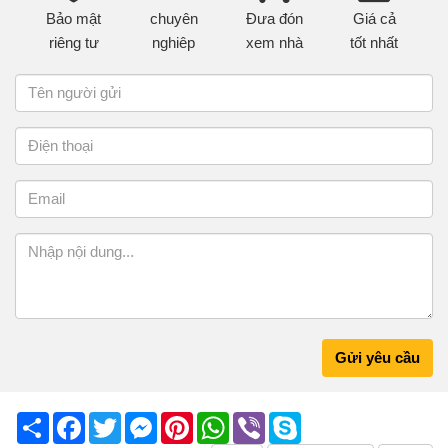
Bảo mật
chuyên
Đưa đón
Giá cả
riêng tư
nghiêp
xem nhà
tốt nhất
Gửi yêu cầu
Share
Facebook
Twitter
Messenger
Pinterest
WhatsApp
Viber
Skype