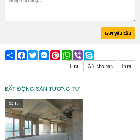
Gửi yêu cầu
Share
Facebook
Twitter
Messenger
Pinterest
WhatsApp
Viber
Skype
Lưu
Gửi cho bạn
In ra
BẤT ĐỘNG SẢN TƯƠNG TỰ
32 Tỷ