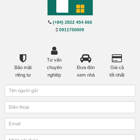
(+84) 2822 454 666
0911750009
Tư vấn
Bảo mật
chuyên
Đưa đón
Giá cả
riêng tư
nghiêp
xem nhà
tốt nhất