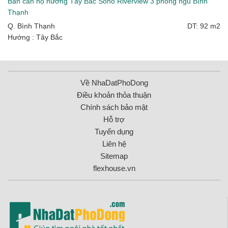
Bán căn hộ hướng Tây Bắc Soho Riverview 3 phòng ngủ Bình
Thạnh
Q. Bình Thạnh
DT: 92 m2
Hướng : Tây Bắc
Về NhaDatPhoDong
Điều khoản thỏa thuận
Chính sách bảo mật
Hỗ trợ
Tuyển dụng
Liên hệ
Sitemap
flexhouse.vn