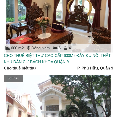
600 m2
Đông Nam
5
4
CHO THUÊ BIỆT THỰ CAO CẤP 600M2 ĐẦY ĐỦ NỘI THẤT
KHU DÂN CƯ BÁCH KHOA QUẬN 9.
Cho thuê biệt thự
P. Phú Hữu, Quận 9
56 Triệu