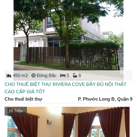
450 m2
Đông Bắc
5
6
CHO THUÊ BIỆT THỰ RIVIERA COVE ĐẦY ĐỦ NỘI THẤT
CAO CẤP GIÁ TỐT
Cho thuê biệt thự
P. Phước Long B, Quận 9
55 Triệu