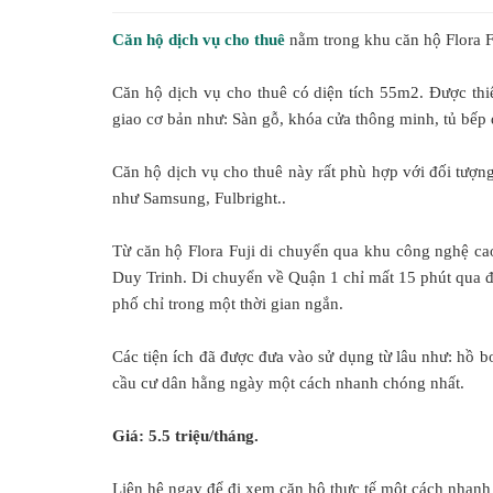
Căn hộ dịch vụ cho thuê
nằm trong khu căn hộ Flora 
Căn hộ dịch vụ cho thuê có diện tích 55m2. Được thi
giao cơ bản như: Sàn gỗ, khóa cửa thông minh, tủ bếp d
Căn hộ dịch vụ cho thuê này rất phù hợp với đối tượn
như Samsung, Fulbright..
Từ căn hộ Flora Fuji di chuyển qua khu công nghệ ca
Duy Trinh. Di chuyển về Quận 1 chỉ mất 15 phút qua 
phố chỉ trong một thời gian ngắn.
Các tiện ích đã được đưa vào sử dụng từ lâu như: hồ b
cầu cư dân hằng ngày một cách nhanh chóng nhất.
Giá: 5.5 triệu/tháng.
Liên hệ ngay để đi xem căn hộ thực tế một cách nhanh