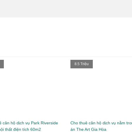
 đón
Giá cả
 nhà
tốt nhất
8.5 Triệu
 căn hộ dịch vụ Park Riverside
Cho thuê căn hộ dịch vụ nằm tr