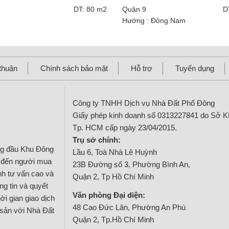
ội thất điện tích 60m2
án The Art Gia Hòa
DT: 80 m2
Quận 9
D
Hướng : Đông Nam
thuận
Chính sách bảo mật
Hỗ trợ
Tuyển dụng
Công ty TNHH Dịch vụ Nhà Đất Phố Đông
Giấy phép kinh doanh số 0313227841 do Sở 
Tp. HCM cấp ngày 23/04/2015.
Trụ sở chính:
ng đầu Khu Đông
Lầu 6, Toà Nhà Lê Huỳnh
g đến người mua
23B Đường số 3, Phường Bình An,
ính tư vấn cao và
Quận 2, Tp Hồ Chí Minh
g tin và quyết
Văn phòng Đại diện:
ời gian giao dịch
48 Cao Đức Lân, Phường An Phú
 sản với Nhà Đất