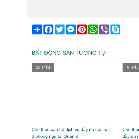
Bảo mật
Tư vấn
Đưa
riêng tư
chuyên nghiêp
xem
Share
Facebook
Twitter
Messenger
Pinterest
WhatsApp
Viber
Skype
BẤT ĐỘNG SẢN TƯƠNG TỰ
20 Triệu
6 Triệu
Cho thuê căn hộ dịch vụ đầy đủ nội thất
Cho thuê