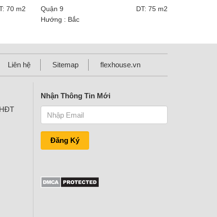
The Eastern Quận 9 cao cấp
T: 70 m2
Quận 9
DT: 75 m2
Hướng : Bắc
Liên hệ
Sitemap
flexhouse.vn
Nhận Thông Tin Mới
KHĐT
Đăng Ký