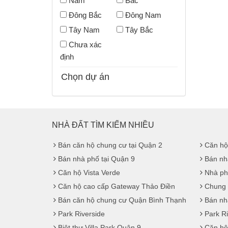
Nam
Bắc
Đông Bắc
Đông Nam
Tây Nam
Tây Bắc
Chưa xác
định
Chọn dự án
NHÀ ĐẤT TÌM KIẾM NHIỀU
Bán căn hộ chung cư tại Quận 2
Căn hộ
Bán nhà phố tại Quận 9
Bán nh
Căn hộ Vista Verde
Nhà ph
Căn hộ cao cấp Gateway Thảo Điền
Chung 
Bán căn hộ chung cư Quận Bình Thạnh
Bán nhà
Park Riverside
Park R
Biệt thự Villa Park Quận 9
Căn hộ