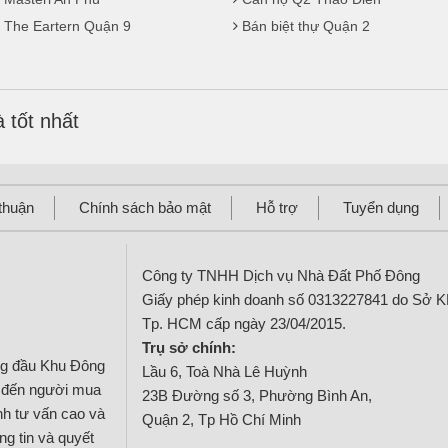
 The Eartern Quận 9
Bán biệt thự Quận 2
 tốt nhất
thuận
Chính sách bảo mật
Hỗ trợ
Tuyển dụng
Công ty TNHH Dịch vụ Nhà Đất Phố Đông
Giấy phép kinh doanh số 0313227841 do Sở 
Tp. HCM cấp ngày 23/04/2015.
Trụ sở chính:
ng đầu Khu Đông
Lầu 6, Toà Nhà Lê Huỳnh
g đến người mua
23B Đường số 3, Phường Bình An,
ính tư vấn cao và
Quận 2, Tp Hồ Chí Minh
g tin và quyết