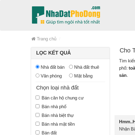
Trang chủ
Cho T
LỌC KẾT QUẢ
Tìm kiế
Nhà đất bán
Nhà đất thuê
phố:
to
sản
.
Văn phòng
Mặt bằng
Chọn loại nhà đất
Bán căn hộ chung cư
Bán nhà phố
Bán nhà biệt thự
Hmm..Hi
Bán nhà mặt tiền
Nhận Bấ
Bán đất