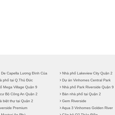
 De Capella Lương Đình Của
Nhà phố Lakeview City Quận 2
à phố tại Q.Thủ Đức
Dự án Vinhomes Central Park
ố Mega Village Quận 9
Nhà phố Park Riverside Quận 9
cư Bộ Công An Quận 2
Bán nhà phố tại Quận 2
 biệt thự tại Quận 2
Gem Riverside
iverside Premium
Aqua 3 Vinhomes Golden River
 Masteri An Phú
Căn hộ Q2 Thảo Điền