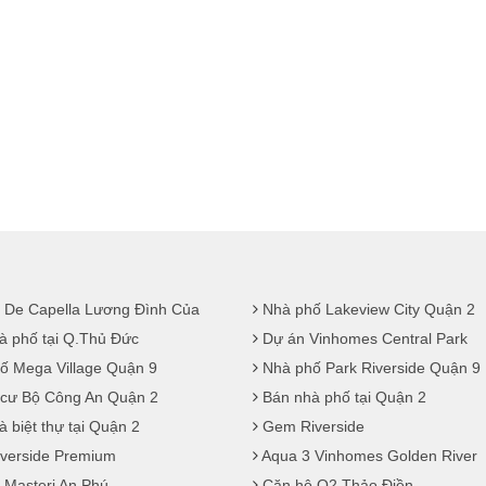
 De Capella Lương Đình Của
Nhà phố Lakeview City Quận 2
à phố tại Q.Thủ Đức
Dự án Vinhomes Central Park
ố Mega Village Quận 9
Nhà phố Park Riverside Quận 9
cư Bộ Công An Quận 2
Bán nhà phố tại Quận 2
 biệt thự tại Quận 2
Gem Riverside
iverside Premium
Aqua 3 Vinhomes Golden River
 Masteri An Phú
Căn hộ Q2 Thảo Điền