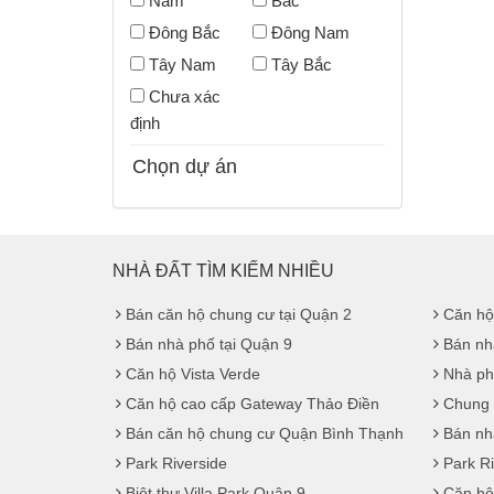
Nam
Bắc
Đông Bắc
Đông Nam
Tây Nam
Tây Bắc
Chưa xác
định
Chọn dự án
NHÀ ĐẤT TÌM KIẾM NHIỀU
Bán căn hộ chung cư tại Quận 2
Căn hộ
Bán nhà phố tại Quận 9
Bán nh
Căn hộ Vista Verde
Nhà ph
Căn hộ cao cấp Gateway Thảo Điền
Chung 
Bán căn hộ chung cư Quận Bình Thạnh
Bán nhà
Park Riverside
Park R
Biệt thự Villa Park Quận 9
Căn hộ