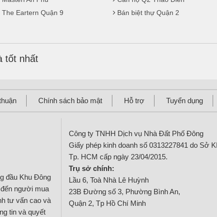
 The Eartern Quận 9
Bán biệt thự Quận 2
 tốt nhất
thuận
Chính sách bảo mật
Hỗ trợ
Tuyển dụng
Công ty TNHH Dịch vụ Nhà Đất Phố Đông
Giấy phép kinh doanh số 0313227841 do Sở 
Tp. HCM cấp ngày 23/04/2015.
Trụ sở chính:
ng đầu Khu Đông
Lầu 6, Toà Nhà Lê Huỳnh
g đến người mua
23B Đường số 3, Phường Bình An,
ính tư vấn cao và
Quận 2, Tp Hồ Chí Minh
g tin và quyết