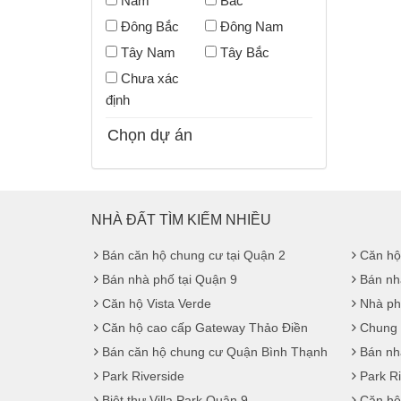
Nam
Bắc
Đông Bắc
Đông Nam
Tây Nam
Tây Bắc
Chưa xác
định
Chọn dự án
NHÀ ĐẤT TÌM KIẾM NHIỀU
Bán căn hộ chung cư tại Quận 2
Căn hộ
Bán nhà phố tại Quận 9
Bán nh
Căn hộ Vista Verde
Nhà ph
Căn hộ cao cấp Gateway Thảo Điền
Chung 
Bán căn hộ chung cư Quận Bình Thạnh
Bán nhà
Park Riverside
Park R
Biệt thự Villa Park Quận 9
Căn hộ