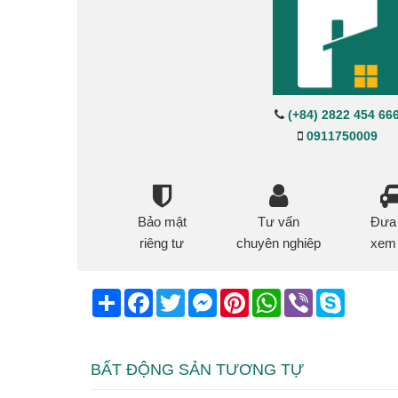
(+84) 2822 454 66
0911750009
Bảo mật
Tư vấn
Đưa
riêng tư
chuyên nghiêp
xem
Share
Facebook
Twitter
Messenger
Pinterest
WhatsApp
Viber
Skype
BẤT ĐỘNG SẢN TƯƠNG TỰ