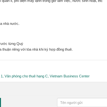
quản lí, phí điện máy lạnh trong giờ làm việc, nước sinh hoạt, etc
của nhà nước.
 trước từng Quý
a thuận riêng với tòa nhà khi ký hợp đồng thuê.
 1
,
Văn phòng cho thuê hạng C
,
Vietnam Business Center