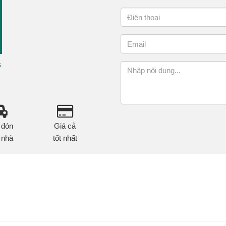
6
 đón
Giá cả
 nhà
tốt nhất