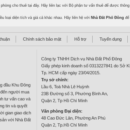
 phòng cho thuê tại đây. Hãy liên lạc với Bộ phận tư vấn thuê để được thông ti
ều loại diện tích và giá cả khác nhau. Hãy liên hệ với
Nhà Đất Phố Đông
để 
thuận
Chính sách bảo mật
Hỗ trợ
Tuyển dụng
Công ty TNHH Dịch vụ Nhà Đất Phố Đông
Giấy phép kinh doanh số 0313227841 do Sở 
Tp. HCM cấp ngày 23/04/2015.
Trụ sở chính:
ng đầu Khu Đông
Lầu 6, Toà Nhà Lê Huỳnh
g đến người mua
23B Đường số 3, Phường Bình An,
ính tư vấn cao và
Quận 2, Tp Hồ Chí Minh
g tin và quyết
Văn phòng Đại diện:
ời gian giao dịch
48 Cao Đức Lân, Phường An Phú
 sản với Nhà Đất
Quận 2, Tp.Hồ Chí Minh