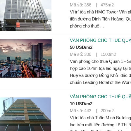
Mã số: 356 | 475m2
Vị trí tòa nhà HMC Tower Văn p
tiền đường Đinh Tiên Hoàng, 
phòng cho thuê ...
VĂN PHÒNG CHO THUÊ QUẬN
50 USD/m2
Mã số: 300 | 1500m2
Văn phòng cho thuê Quận 1 - S
hợp cao 164m tọa lạc ngay tại 
Huệ và đường Đồng Khởi đắc địa,
chuẩn Leading Hotel of the World
VĂN PHÒNG CHO THUÊ QUẬN
10 USD/m2
Mã số: 443 | 200m2
Vị trí tòa nhà Tuấn Minh Buildin
lạc trên mặt tiền đường Lê Th