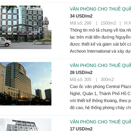
VĂN PHÒNG CHO THUÊ QUẬ
34 USD/m2
Mã số: 288 | 1500m2 | H.
Thông tin mô tả chung về tòa n
lạc trên mặt tiền đường Nguy
được thiết kế và giám sát bởi c
Archeon International và xây dựn
VĂN PHÒNG CHO THUÊ QUẬ
26 USD/m2
Mã số: 305 | 300m2
Cao ốc văn phòng Central Plaza
Nghé, Quận 1, Thành Phố Hồ Ch
với thiết kế thông thoáng, theo 
độ cao, hệ thống phòng cháy ch
VĂN PHÒNG CHO THUÊ QU
17 USD/m2