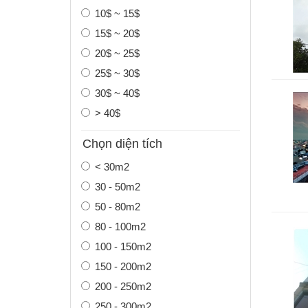
10$ ~ 15$
15$ ~ 20$
20$ ~ 25$
25$ ~ 30$
30$ ~ 40$
> 40$
Chọn diện tích
< 30m2
30 - 50m2
50 - 80m2
80 - 100m2
100 - 150m2
150 - 200m2
200 - 250m2
250 - 300m2