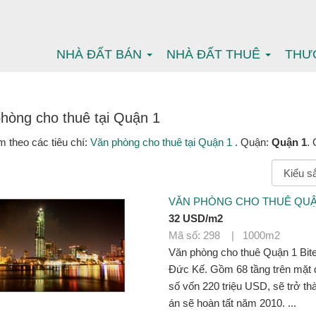
NHÀ ĐẤT BÁN
NHÀ ĐẤT THUÊ
THƯ
hòng cho thuê tại Quận 1
m theo các tiêu chí:
Văn phòng cho thuê tại Quận 1
. Quận:
Quận 1
.
VĂN PHÒNG CHO THUÊ QUẬN
32 USD/m2
Mã số: 298 | 1000m2
Văn phòng cho thuê Quận 1 Bite
Đức Kế. Gồm 68 tầng trên mặt đ
số vốn 220 triệu USD, sẽ trở t
án sẽ hoàn tất năm 2010. ...