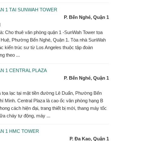
N 1 TẠI SUNWAH TOWER
P. Bến Nghé, Quận 1
N
hà: Cho thuê văn phòng quận 1 -SunWah Tower tọa
ễn Huệ, Phường Bến Nghé, Quận 1. Tòa nhà SunWah
ác kiến trúc sư từ Los Angeles thuộc tập đoàn
g theo ...
N 1 CENTRAL PLAZA
P. Bến Nghé, Quận 1
 tọa lạc tại mặt tiền đường Lê Duẩn, Phường Bến
í Minh. Central Plaza là cao ốc văn phòng hạng B
phong cách hiện đại, trang thiết bị mới, thang máy tốc
ữa cháy tự động, máy ...
ẬN 1 HMC TOWER
P. Đa Kao, Quận 1