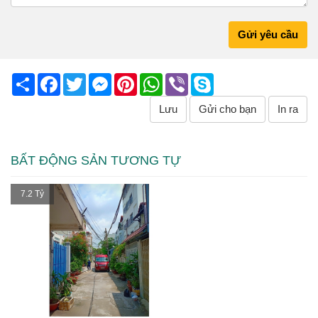
Gửi yêu cầu
Share
Facebook
Twitter
Messenger
Pinterest
WhatsApp
Viber
Skype
Lưu
Gửi cho bạn
In ra
BẤT ĐỘNG SẢN TƯƠNG TỰ
7.2 Tỷ