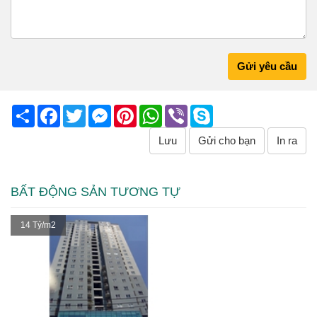
Gửi yêu cầu
Share
Facebook
Twitter
Messenger
Pinterest
WhatsApp
Viber
Skype
Lưu
Gửi cho bạn
In ra
BẤT ĐỘNG SẢN TƯƠNG TỰ
14 Tỷ/m2