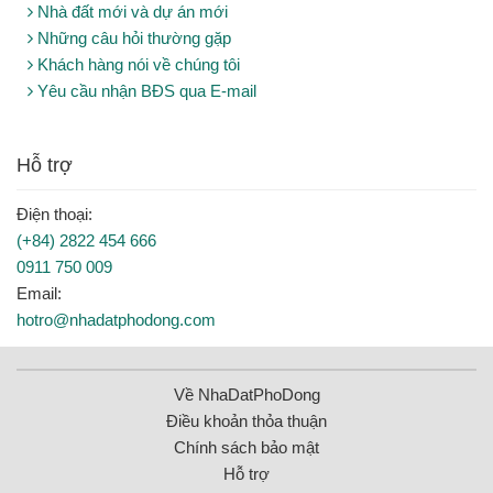
Nhà đất mới và dự án mới
Những câu hỏi thường gặp
Khách hàng nói về chúng tôi
Yêu cầu nhận BĐS qua E-mail
Hỗ trợ
Điện thoại:
(+84) 2822 454 666
0911 750 009
Email:
hotro@nhadatphodong.com
Về NhaDatPhoDong
Điều khoản thỏa thuận
Chính sách bảo mật
Hỗ trợ