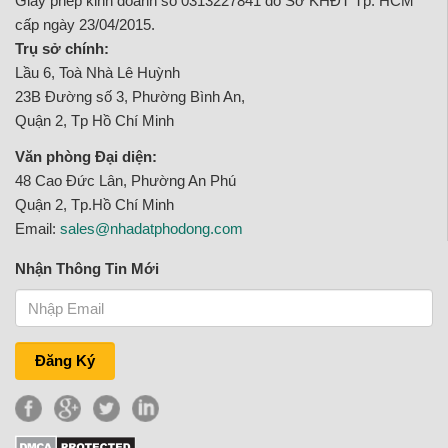
Giấy phép kinh doanh số 0313227841 do Sở KHĐT Tp. HCM
cấp ngày 23/04/2015.
Trụ sở chính:
Lầu 6, Toà Nhà Lê Huỳnh
23B Đường số 3, Phường Bình An,
Quận 2, Tp Hồ Chí Minh
Văn phòng Đại diện:
48 Cao Đức Lân, Phường An Phú
Quận 2, Tp.Hồ Chí Minh
Email:
sales@nhadatphodong.com
Nhận Thông Tin Mới
Đăng Ký