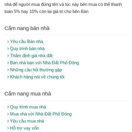
nhà để người mua đứng tên và lúc này bên mua có thể thanh
toán 5% hay 10% còn lại giá trị cho bên Bán
Cẩm nang bán nhà
Yêu cầu Bán nhà
Quy trình bán nhà
Thẩm định giá nhà đất
Bán nhà bạn với Nhà Đất Phố Đông
Những câu hỏi thường gặp
Khách hàng nói về chúng tôi
Cẩm nang mua nhà
Quy trình mua nhà
Mua nhà với Nhà Đất Phố Đông
Yêu cầu mua nhà
Hỗ trợ vay vốn