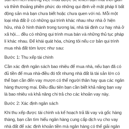
và thỉnh thoảng phiền phức do những qui định về mặt pháp lí bất
động sản mà bạn chưa biết hoặc chưa quen với nó. Mỗi một
loại nhà đất ở có những qui trình khác nhau như nhà ở hiện
hữu, nhà ở hình thành trong tương lai, nhà tái định cư hay nhà ở
xã hội… đều có những qui trình mua bán và những thủ tục pháp
lí khác nhau. Để khái quát hóa, chúng tôi nếu cơ bản qui trình
mua nhà đất tóm lược như sau:
Bước 1: Thu xếp tài chính
Cần xác định ngân sách bao nhiêu để mua nhà, nếu bạn đã có
đủ tiền để mua nhà-điều đó tốt nhưng nhà đất là tài sản lớn có
thể bạn cần đến vay mượn có thể người thân hay qua các ngân
hàng thương mại. Điều đầu tiên bạn cần biết khả năng bạn vay
là bao nhiêu và khả năng chi trả cho các khoản vay này.
Bước 2: Xác định ngân sách
Khi thu xếp được tài chính và kế hoạch trả lãi vay và gốc hàng
thàng, bạn cần tìm hiểu ngân hàng cung cấp dịch vụ cho vay
nhà đất để xác định khoản tiền mà ngân hàng có thể giải ngân