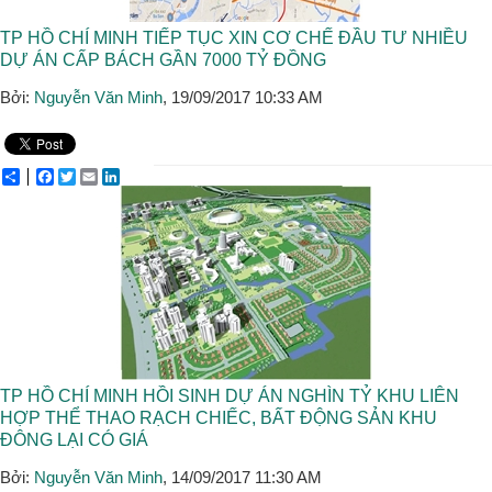
TP HỒ CHÍ MINH TIẾP TỤC XIN CƠ CHẾ ĐẦU TƯ NHIỀU
DỰ ÁN CẤP BÁCH GẦN 7000 TỶ ĐỒNG
Bởi:
Nguyễn Văn Minh
, 19/09/2017 10:33 AM
Share
Facebook
Twitter
Email
LinkedIn
TP HỒ CHÍ MINH HỒI SINH DỰ ÁN NGHÌN TỶ KHU LIÊN
HỢP THỂ THAO RẠCH CHIẾC, BẤT ĐỘNG SẢN KHU
ĐÔNG LẠI CÓ GIÁ
Bởi:
Nguyễn Văn Minh
, 14/09/2017 11:30 AM