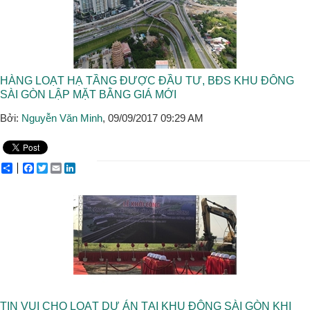
HÀNG LOẠT HẠ TẦNG ĐƯỢC ĐẦU TƯ, BĐS KHU ĐÔNG
SÀI GÒN LẬP MẶT BẰNG GIÁ MỚI
Bởi:
Nguyễn Văn Minh
, 09/09/2017 09:29 AM
Share
Facebook
Twitter
Email
LinkedIn
TIN VUI CHO LOẠT DỰ ÁN TẠI KHU ĐÔNG SÀI GÒN KHI