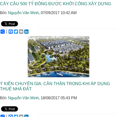
CÂY CẦU 500 TỶ ĐỒNG ĐƯỢC KHỞI CÔNG XÂY DỰNG
Bởi:
Nguyễn Văn Minh
, 07/09/2017 10:42 AM
Share
Facebook
Twitter
Email
LinkedIn
Ý KIẾN CHUYÊN GIA: CẦN THẬN TRỌNG KHI ÁP DỤNG
THUẾ NHÀ ĐẤT
Bởi:
Nguyễn Văn Minh
, 18/08/2017 05:43 PM
Share
Facebook
Twitter
Email
LinkedIn