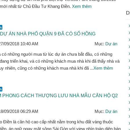
 mới nhất từ Chủ Đầu Tư Khang Điền.
Xem thêm
D
ok
er
mail
LinkedIn
DỰ ÁN NHÀ PHỐ QUẬN 9 ĐÃ CÓ SỔ HỒNG
27/09/2018 10:40 AM
Mục:
Dự án
có những người mua từ lúc dự án chưa bắt đầu, có những
đang triển khai, và có những khách mua nhà khi đã thấy nhà và
uy nhiên, cũng có những khách mua nhà khi đã ...
Xem thêm
ok
er
mail
LinkedIn
M PHONG CÁCH THƯỢNG LƯU NHÀ MẪU CĂN HỘ Q2
18/09/2018 06:29 AM
Mục:
Dự án
 Điền là căn hộ cao cấp nhất nằm trong khu đất vàng thuộc
ền, án ngữ ngay mặt sông Sài Gòn với view nhìn toàn diện bán