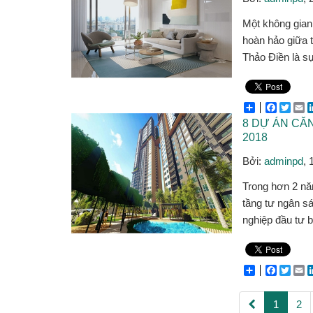
Một không gian 
hoàn hảo giữa t
Thảo Điền là sự
Share
Facebo
Twitt
E
8 DỰ ÁN CĂ
2018
Bởi:
adminpd
, 
Trong hơn 2 n
tầng tư ngân sá
nghiệp đầu tư b
Share
Facebo
Twitt
E
1
2