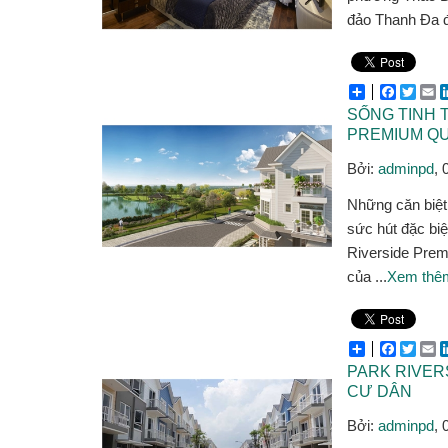
đảo Thanh Đa đ
Share
Facebo
Twitt
E
SỐNG TINH 
PREMIUM QU
Bởi:
adminpd
, 
Những căn biệt
sức hút đặc biệ
Riverside Pre
của ...
Xem thê
Share
Facebo
Twitt
E
PARK RIVERS
CƯ DÂN
Bởi:
adminpd
, 