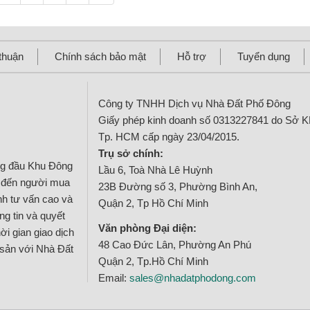
thuận
Chính sách bảo mật
Hỗ trợ
Tuyển dụng
Công ty TNHH Dịch vụ Nhà Đất Phố Đông
Giấy phép kinh doanh số 0313227841 do Sở 
Tp. HCM cấp ngày 23/04/2015.
Trụ sở chính:
ng đầu Khu Đông
Lầu 6, Toà Nhà Lê Huỳnh
g đến người mua
23B Đường số 3, Phường Bình An,
ính tư vấn cao và
Quận 2, Tp Hồ Chí Minh
g tin và quyết
Văn phòng Đại diện:
ời gian giao dịch
48 Cao Đức Lân, Phường An Phú
 sản với Nhà Đất
Quận 2, Tp.Hồ Chí Minh
Email:
sales@nhadatphodong.com