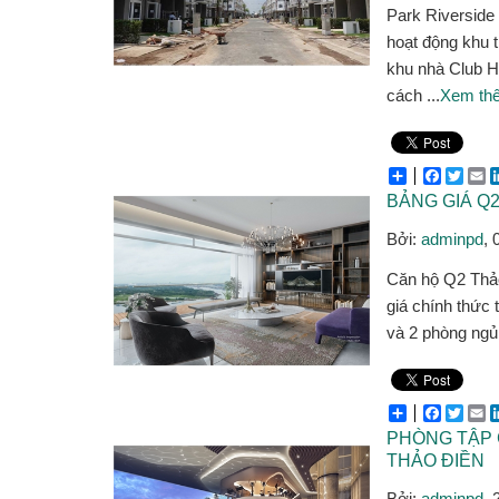
Park Riverside
hoạt động khu t
khu nhà Club H
cách ...
Xem th
Share
Facebo
Twitt
E
BẢNG GIÁ Q
Bởi:
adminpd
, 
Căn hộ Q2 Thảo
giá chính thức
và 2 phòng ngủ
Share
Facebo
Twitt
E
PHÒNG TẬP 
THẢO ĐIỀN
Bởi:
adminpd
, 