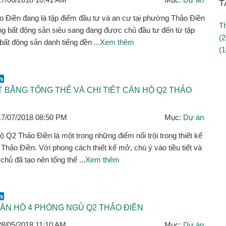
T
 Điền đang là tập điểm đầu tư và an cư tại phường Thảo Điền
Th
g bất động sản siêu sang đang được chủ đầu tư đến từ tập
(2
 bất động sản danh tiếng đền ...
Xem thêm
(1
ok
er
mail
LinkedIn
T BẰNG TỔNG THỂ VÀ CHI TIẾT CĂN HỘ Q2 THẢO
17/07/2018 08:50 PM
Mục:
Dự án
 Q2 Thảo Điền là một trong những điểm nổi trội trong thiết kế
hảo Điền. Với phong cách thiết kế mở, chú ý vào tiều tiết và
chủ đã tạo nên tổng thể ...
Xem thêm
ok
er
mail
LinkedIn
ĂN HỘ 4 PHÒNG NGỦ Q2 THẢO ĐIỀN
28/05/2018 11:10 AM
Mục:
Dự án