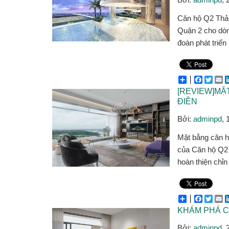
Căn hộ Q2 Thảo
Quận 2 cho dòn
đoàn phát triển
Share
Facebo
Twitt
E
[REVIEW]MẶ
ĐIỀN
Bởi:
adminpd
, 
Mặt bằng căn hộ
của Căn hộ Q2 T
hoàn thiện chỉn 
Share
Facebo
Twitt
E
KHÁM PHÁ C
Bởi:
adminpd
, 