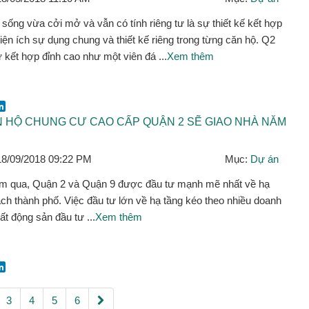
sống vừa cởi mở và vẫn có tính riêng tư là sự thiết kế kết hợp
iện ích sự dụng chung và thiết kế riêng trong từng căn hộ. Q2
 kết hợp đỉnh cao như một viên đá ...
Xem thêm
ok
er
mail
LinkedIn
N HỘ CHUNG CƯ CAO CẤP QUẬN 2 SẼ GIAO NHÀ NĂM
18/09/2018 09:22 PM
Mục:
Dự án
ăm qua, Quận 2 và Quận 9 được đầu tư mạnh mẽ nhất về hạ
ch thành phố. Việc đầu tư lớn về hạ tầng kéo theo nhiều doanh
ất động sản đầu tư ...
Xem thêm
ok
er
mail
LinkedIn
3
4
5
6