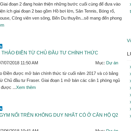
 Giai đoạn 2 đang hoàn thiện những bước cuối cùng để đưa vào
iện ích giai đoạn 2 bao gồm Hồ bơi lớn, Sân Tennis, Bóng rổ,
ouse, Công viên ven sông, Bến Du thuyền...sẽ mang đến phong
êm
Vi
ok
er
mail
LinkedIn
2 THẢO ĐIỀN TỪ CHỦ ĐẦU TƯ CHÍNH THỨC
L
07/07/2018 11:50 AM
Mục:
Dự án
 Điền được mở bán chính thức từ cuối năm 2017 và có bảng
 từ Chủ đầu tư Fraser. Giai đoạn 1 mở bán các căn 1 phòng ngủ
 được ...
Xem thêm
ok
er
mail
LinkedIn
GYM NỔI TRÊN KHÔNG DUY NHẤT CÓ Ở CĂN HỘ Q2
27/06/2018 10:41 AM
Mục:
Dự án