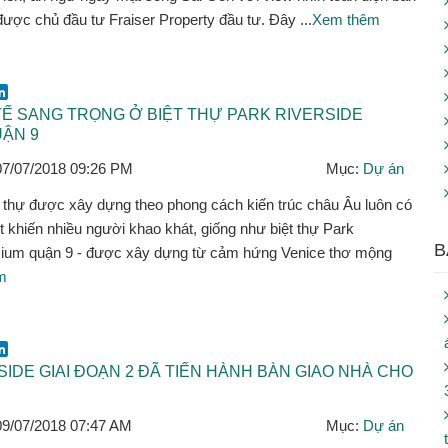
ược chủ đầu tư Fraiser Property đầu tư. Đây ...
Xem thêm
ok
er
mail
LinkedIn
TẾ SANG TRỌNG Ở BIỆT THỰ PARK RIVERSIDE
ẬN 9
07/07/2018 09:26 PM
Mục:
Dự án
 thự được xây dựng theo phong cách kiến trúc châu Âu luôn có
t khiến nhiều người khao khát, giống như biệt thự Park
B
mium quận 9 - được xây dựng từ cảm hứng Venice thơ mộng
m
ok
er
mail
LinkedIn
IDE GIAI ĐOẠN 2 ĐÃ TIẾN HÀNH BÀN GIAO NHÀ CHO
09/07/2018 07:47 AM
Mục:
Dự án