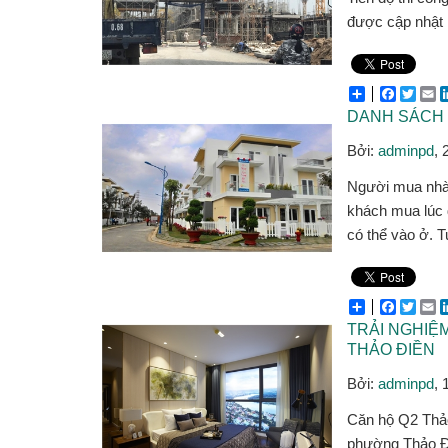
được cập nhật
Share
Facebo
Twitt
E
DANH SÁCH 
Bởi:
adminpd
, 
Người mua nhà 
khách mua lúc 
có thể vào ở. T
Share
Facebo
Twitt
E
TRẢI NGHIỆ
THẢO ĐIỀN
Bởi:
adminpd
, 
Căn hộ Q2 Thảo
phường Thảo Đi