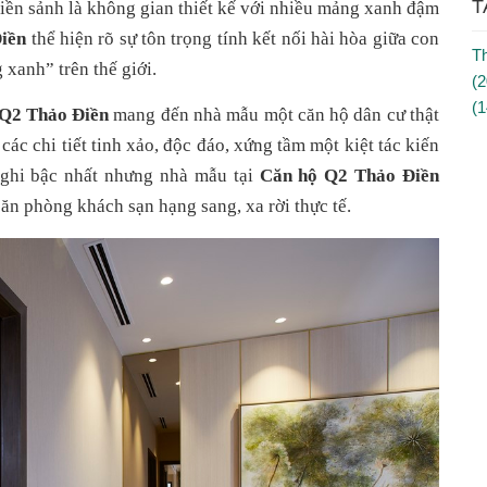
T
ền sảnh là không gian thiết kế với nhiều mảng xanh đậm 
iền
 thể hiện rõ sự tôn trọng tính kết nối hài hòa giữa con 
Th
 xanh” trên thế giới.
(2
(1
Q2 Thảo Điền
 mang đến nhà mẫu một căn hộ dân cư thật 
 các chi tiết tinh xảo, độc đáo, xứng tầm một kiệt tác kiến 
nghi bậc nhất nhưng nhà mẫu tại 
Căn hộ Q2 Thảo Điền
n phòng khách sạn hạng sang, xa rời thực tế.