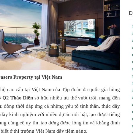
D
rasers Property tại Việt Nam
hộ cao cấp tại Việt Nam của Tập đoàn đa quốc gia hùng 
ộ Q2 Thảo Điền
 sở hữu nhiều ưu thế vượt trội, mang đến 
ư, đồng thời đáp ứng cả những yếu tố tinh thần, thúc đẩy 
dày kinh nghiệm với nhiều dự án nổi bật, tạo được tiếng 
àng củng cố uy tín, tạo dựng được lòng tin và khẳng định 
 biệt ở thị trường Việt Nam đầy tiềm năng.