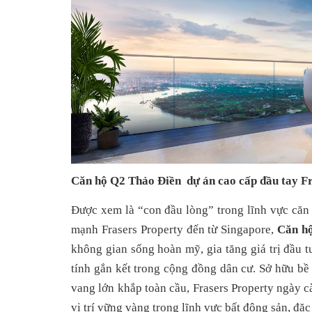
Căn hộ Q2 Thảo Điền  dự án cao cấp đầu tay F
Được xem là “con đầu lòng” trong lĩnh vực căn 
mạnh Frasers Property đến từ Singapore, 
Căn h
không gian sống hoàn mỹ, gia tăng giá trị đầu t
tính gắn kết trong cộng đồng dân cư. Sở hữu bề 
vang lớn khắp toàn cầu, Frasers Property ngày c
vị trí vững vàng trong lĩnh vực bất động sản, đặc