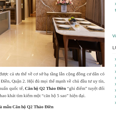
Vi
L
 được cả ưu thế về cơ sở hạ tầng lẫn cộng đồng cư dân có 
iền, Quận 2. Hội đủ mọi thế mạnh về chủ đầu tư uy tín, 
chuẩn quốc tế, 
Căn hộ Q2 Thảo Điền
 “ghi điểm” tuyệt đối 
hao khát tìm kiếm một “căn hộ 5 sao” hiện đại.
nhà mẫu Căn hộ Q2 Thảo Điền