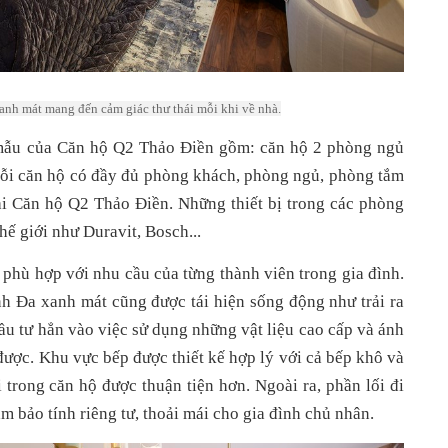
nh mát mang đến cảm giác thư thái mỗi khi về nhà.
 mẫu của Căn hộ Q2 Thảo Điền gồm: căn hộ 2 phòng ngủ 
ỗi căn hộ có đầy đủ phòng khách, phòng ngủ, phòng tắm 
i Căn hộ Q2 Thảo Điền. Những thiết bị trong các phòng 
ế giới như Duravit, Bosch...
 phù hợp với nhu cầu của từng thành viên trong gia đình. 
 Đa xanh mát cũng được tái hiện sống động như trải ra 
 tư hẳn vào việc sử dụng những vật liệu cao cấp và ánh 
được. Khu vực bếp được thiết kế hợp lý với cả bếp khô và 
 trong căn hộ được thuận tiện hơn. Ngoài ra, phần lối đi 
m bảo tính riêng tư, thoải mái cho gia đình chủ nhân.