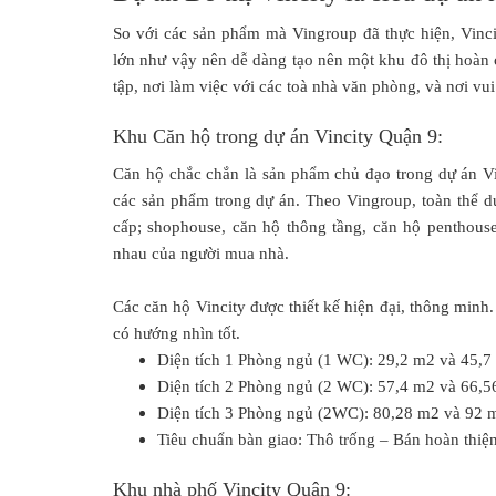
So với các sản phẩm mà Vingroup đã thực hiện, Vinci
lớn như vậy nên dễ dàng tạo nên một khu đô thị hoàn 
tập, nơi làm việc với các toà nhà văn phòng, và nơi vui
Khu Căn hộ trong dự án Vincity Quận 9:
Căn hộ chắc chắn là sản phẩm chủ đạo trong dự án Vi
các sản phẩm trong dự án. Theo Vingroup, toàn thể d
cấp; shophouse, căn hộ thông tầng, căn hộ penthous
nhau của người mua nhà.
Các căn hộ Vincity được thiết kế hiện đại, thông minh
có hướng nhìn tốt.
Diện tích 1 Phòng ngủ (1 WC): 29,2 m
2
và 45,7
Diện tích 2 Phòng ngủ (2 WC): 57,4 m
2
và 66,5
Diện tích 3 Phòng ngủ (2WC): 80,28 m
2
và 92 
Tiêu chuẩn bàn giao: Thô trống – Bán hoàn thiện
Khu nhà phố Vincity Quận 9: