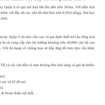
ty Quận 9 có qui mô khá lớn lên đến trên 365ha. Với diện tích
chính với đầy đủ các yếu tốt như khu nhà ở (Nơi sống), Nơi học
 chơi.
ncity Quận 9 do nhu cầu cao và qui định thiết kế của tổng hoà
ự án sẽ cung cấp cho thị trường khoảng trên 30,000 căn hộ cao
e. Với đa dạng về chủng loại sẽ đáp ứng tốt hơn nhu cầu khác
. Tất cả các căn đầu có mặt thoáng đón ánh sáng và gió tự nhiên,
 m
2
.
6 m
2
và 67,99 m
2
m
2
.
 & Hoàn thiện nội thất.