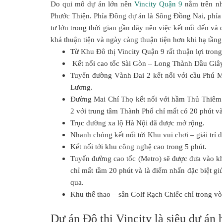
Do qui mô dự án lớn nên
Vincity Quận 9
nằm trên nh
Phước Thiện. Phía Đông dự án là Sông Đồng Nai, phí
tư lớn trong thời gian gần đây nên việc kết nối đến và
khá thuận tiện và ngày càng thuận tiện hơn khi hạ tần
Từ Khu Đô thị Vincity Quận 9 rất thuận lợi trong 
Kết nối cao tốc Sài Gòn – Long Thành Dầu Giây
Tuyến đường Vành Đai 2 kết nối với cầu Phú 
Lương.
Đường Mai Chí Thọ kết nối với hầm Thủ Thiêm
2 với trung tâm Thành Phố chỉ mất có 20 phút 
Trục đường xa lộ Hà Nội đã được mở rộng.
Nhanh chóng kết nối tới Khu vui chơi – giải trí 
Kết nối tới khu công nghệ cao trong 5 phút.
Tuyến đường cao tốc (Metro) sẽ được đưa vào kh
chỉ mất tầm 20 phút và là điểm nhấn đặc biệt giú
qua.
Khu thể thao – sân Golf Rạch Chiếc chỉ trong v
Dự án Đô thị Vincity là siêu dự án