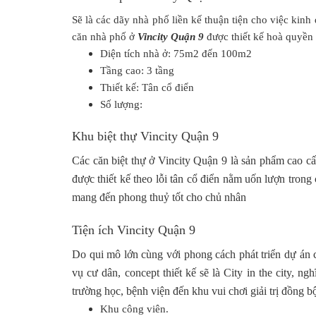
Sẽ là các dãy nhà phố liền kế thuận tiện cho việc kin
căn nhà phố ở
Vincity Quận 9
được thiết kế hoà quyền 
Diện tích nhà ở: 75m2 đến 100m2
Tầng cao: 3 tầng
Thiết kế: Tân cổ điển
Số lượng:
Khu biệt thự Vincity Quận 9
Các căn biệt thự ở Vincity Quận 9 là sản phẩm cao cấp
được thiết kế theo lỗi tân cổ điển nằm uốn lượn tron
mang đến phong thuỷ tốt cho chủ nhân
Tiện ích Vincity Quận 9
Do qui mô lớn cùng với phong cách phát triển dự án c
vụ cư dân, concept thiết kế sẽ là City in the city, n
trường học, bệnh viện đến khu vui chơi giải trị đồng b
Khu công viên.