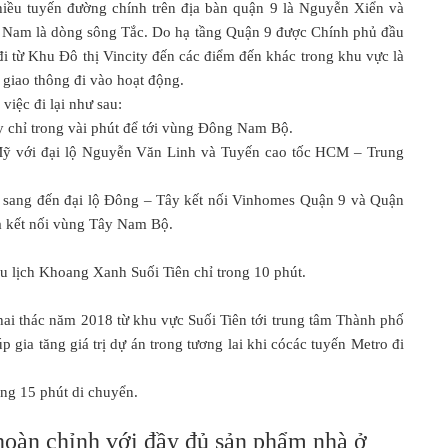
iều tuyến đường chính trên địa bàn quận 9 là Nguyễn Xiển và
a Nam là dòng sông Tắc. Do hạ tầng Quận 9 được Chính phủ đầu
 đi từ Khu Đô thị Vincity đến các điểm đến khác trong khu vực là
g giao thông đi vào hoạt động.
việc đi lại như sau:
 chỉ trong vài phút để tới vùng Đông Nam Bộ.
Mỹ với đại lộ Nguyễn Văn Linh và Tuyến cao tốc HCM – Trung
 sang đến đại lộ Đông – Tây kết nối Vinhomes Quận 9 và Quận
và kết nối vùng Tây Nam Bộ.
du lịch Khoang Xanh Suối Tiên chỉ trong 10 phút.
ai thác năm 2018 từ khu vực Suối Tiên tới trung tâm Thành phố
p gia tăng giá trị dự án trong tương lai khi cócác tuyến Metro đi
òng 15 phút di chuyển.
 hoàn chỉnh với đầy đủ sản phẩm nhà ở