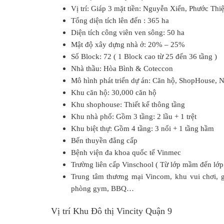
Vị trí:
Giáp 3 mặt tiền: Nguyễn Xiển, Phước Th
Tổng diện tích lên đến :
365 ha
Diện tích công viên ven sông:
50 ha
Mật độ xây dựng nhà ở:
20% – 25%
Số Block: 72 ( 1 Block cao từ 25 đến 36 tầng )
Nhà thầu:
Hòa Bình & Coteccon
Mô hình phát triển dự án:
Căn hộ, ShopHouse, Nh
Khu căn hộ:
30,000 căn hộ
Khu shophouse:
Thiết kế thông tầng
Khu nhà phố: Gồm 3 tầng: 2 lầu + 1 trệt
Khu biệt thự:
Gồm 4 tầng: 3 nổi + 1 tầng hầm
Bến thuyền đẳng cấp
Bệnh viện đa khoa quốc tế Vinmec
Trường liên cấp Vinschool ( Từ lớp mầm đến lớp
Trung tâm thương mại Vincom, khu vui chơi, giả
phòng gym, BBQ…
Vị trí Khu Đô thị Vincity Quận 9