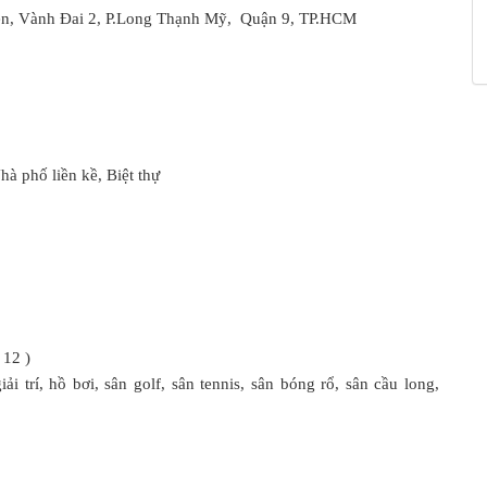
iện, Vành Đai 2, P.Long Thạnh Mỹ, Quận 9, TP.HCM
à phố liền kề, Biệt thự
 12 )
i trí, hồ bơi, sân golf, sân tennis, sân bóng rổ, sân cầu long,