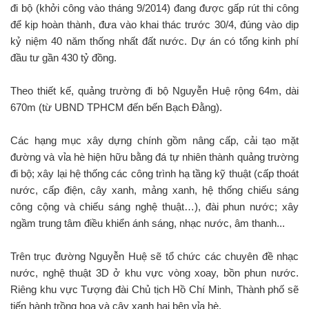
đi bộ (khởi công vào tháng 9/2014) đang được gấp rút thi công
để kịp hoàn thành, đưa vào khai thác trước 30/4, đúng vào dịp
kỷ niệm 40 năm thống nhất đất nước. Dự án có tổng kinh phí
đầu tư gần 430 tỷ đồng.
Theo thiết kế, quảng trường đi bộ Nguyễn Huệ rộng 64m, dài
670m (từ UBND TPHCM đến bến Bạch Đằng).
Các hạng mục xây dựng chính gồm nâng cấp, cải tạo mặt
đường và vỉa hè hiện hữu bằng đá tự nhiên thành quảng trường
đi bộ; xây lại hệ thống các công trình hạ tầng kỹ thuật (cấp thoát
nước, cấp điện, cây xanh, mảng xanh, hệ thống chiếu sáng
công cộng và chiếu sáng nghệ thuật…), đài phun nước; xây
ngầm trung tâm điều khiển ánh sáng, nhạc nước, âm thanh...
Trên trục đường Nguyễn Huệ sẽ tổ chức các chuyên đề nhạc
nước, nghệ thuật 3D ở khu vực vòng xoay, bồn phun nước.
Riêng khu vực Tượng đài Chủ tịch Hồ Chí Minh, Thành phố sẽ
tiến hành trồng hoa và cây xanh hai bên vỉa hè.