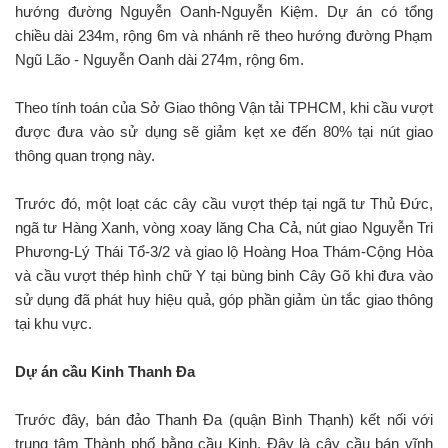
hướng đường Nguyễn Oanh-Nguyễn Kiệm. Dự án có tổng
chiều dài 234m, rộng 6m và nhánh rẽ theo hướng đường Phạm
Ngũ Lão - Nguyễn Oanh dài 274m, rộng 6m.
Theo tính toán của Sở Giao thông Vận tải TPHCM, khi cầu vượt
được đưa vào sử dụng sẽ giảm kẹt xe đến 80% tại nút giao
thông quan trọng này.
Trước đó, một loạt các cây cầu vượt thép tại ngã tư Thủ Đức,
ngã tư Hàng Xanh, vòng xoay lăng Cha Cả, nút giao Nguyễn Tri
Phương-Lý Thái Tổ-3/2 và giao lộ Hoàng Hoa Thám-Cộng Hòa
và cầu vượt thép hình chữ Y tại bùng binh Cây Gõ khi đưa vào
sử dụng đã phát huy hiệu quả, góp phần giảm ùn tắc giao thông
tại khu vực.
Dự án cầu Kinh Thanh Đa
Trước đây, bán đảo Thanh Đa (quận Bình Thạnh) kết nối với
trung tâm Thành phố bằng cầu Kinh. Đây là cây cầu bán vĩnh