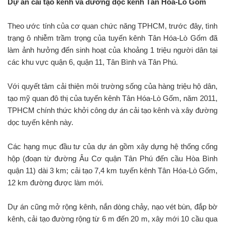
Dự án cải tạo kênh và đường dọc kênh Tân Hóa-Lò Gốm
Theo ước tính của cơ quan chức năng TPHCM, trước đây, tình
trạng ô nhiễm trầm trọng của tuyến kênh Tân Hóa-Lò Gốm đã
làm ảnh hưởng đến sinh hoạt của khoảng 1 triệu người dân tại
các khu vực quận 6, quận 11, Tân Bình và Tân Phú.
Với quyết tâm cải thiện môi trường sống của hàng triệu hộ dân,
tạo mỹ quan đô thị của tuyến kênh Tân Hóa-Lò Gốm, năm 2011,
TPHCM chính thức khởi công dự án cải tạo kênh và xây đường
dọc tuyến kênh này.
Các hạng mục đầu tư của dự án gồm xây dựng hệ thống cống
hộp (đoạn từ đường Âu Cơ quận Tân Phú đến cầu Hòa Bình
quận 11) dài 3 km; cải tạo 7,4 km tuyến kênh Tân Hóa-Lò Gốm,
12 km đường được làm mới.
Dự án cũng mở rộng kênh, nắn dòng chảy, nạo vét bùn, đắp bờ
kênh, cải tạo đường rộng từ 6 m đến 20 m, xây mới 10 cầu qua