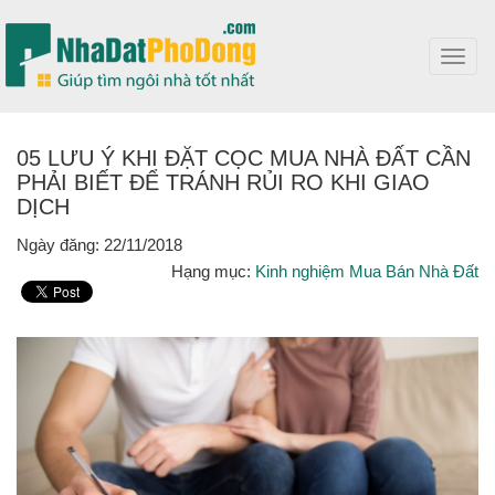
Toggl
navig
05 LƯU Ý KHI ĐẶT CỌC MUA NHÀ ĐẤT CẦN
PHẢI BIẾT ĐỂ TRÁNH RỦI RO KHI GIAO
DỊCH
Ngày đăng: 22/11/2018
Hạng mục:
Kinh nghiệm Mua Bán Nhà Đất