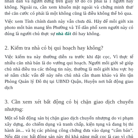
nhân dân và người đứng trên giấy tờ đó có phải là 1 người hay 
không. Ngoài ra, cần xem khuôn mặt ngoài và chứng minh thư/ 
thẻ căn cước có phải là một không cũng là điều không thể bỏ qua.
Việc xem Tính chính danh này vẫn chưa đủ. Hãy để môi giới xin 
photo môt bản mang lên Phường và Tổ dân phố xem người này có 
đúng là người chủ thực sự 
nhà đất
 đó hay không.
2. Kiểm tra nhà có bị qui hoạch hay không?
Việc kiểm tra này thường diễn ra trước khi đặt cọc, Vì thực tế 
nhiều căn nhà bán là do vướng qui hoạch. Người môi giới sẽ giúp 
chủ nhà điều tra các thông tin này, thường là môi giới khu vực họ 
sẽ nắm chắc vấn đề này nên chủ nhà cần tham khảo và lên tận 
Phòng Quản lý Đô thị tại UBND Quận, Huyện nơi bất động giao 
dịch
3. Cần xem xét bất động có bị chặn giao dịch chuyển 
nhượng:
Một số bất động sản bị chặn giao dịch chuyển nhượng do vi phạm 
xây dựng, do chiếm dụng và tranh chấp, kiện tụng và đang bị thi 
hành án... và bị các phòng công chứng đưa vào dạng “cấm bán". 
Nếu đặt cọc bất động sản này thì khả năng mất cọc là cao vì chủ 