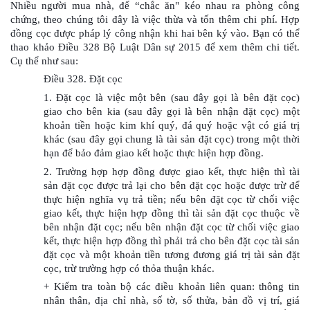
Nhiều người mua nhà, để “chắc ăn" kéo nhau ra phòng công 
chứng, theo chúng tôi đây là việc thừa và tốn thêm chi phí. Hợp 
đồng cọc được pháp lý công nhận khi hai bên ký vào. Bạn có thể 
thao khảo Điều 328 Bộ Luật Dân sự 2015 để xem thêm chi tiết. 
Cụ thể như sau:
Điều 328. Đặt cọc
1. Đặt cọc là việc một bên (sau đây gọi là bên đặt cọc) 
giao cho bên kia (sau đây gọi là bên nhận đặt cọc) một 
khoản tiền hoặc kim khí quý, đá quý hoặc vật có giá trị 
khác (sau đây gọi chung là tài sản đặt cọc) trong một thời 
hạn để bảo đảm giao kết hoặc thực hiện hợp đồng.
2. Trường hợp hợp đồng được giao kết, thực hiện thì tài 
sản đặt cọc được trả lại cho bên đặt cọc hoặc được trừ để 
thực hiện nghĩa vụ trả tiền; nếu bên đặt cọc từ chối việc 
giao kết, thực hiện hợp đồng thì tài sản đặt cọc thuộc về 
bên nhận đặt cọc; nếu bên nhận đặt cọc từ chối việc giao 
kết, thực hiện hợp đồng thì phải trả cho bên đặt cọc tài sản 
đặt cọc và một khoản tiền tương đương giá trị tài sản đặt 
cọc, trừ trường hợp có thỏa thuận khác.
+ Kiểm tra toàn bộ các điều khoản liên quan: thông tin 
nhân thân, địa chỉ nhà, số tờ, số thửa, bản đồ vị trí, giá 